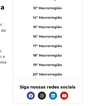
na
13ª Macrorregião
14ª Macrorregião
l
15ª Macrorregião
 da
16ª Macrorregião
17ª Macrorregião
,
18ª Macrorregião
; e
bosa
19ª Macrorregião
20ª Macrorregião
Siga nossas redes sociais