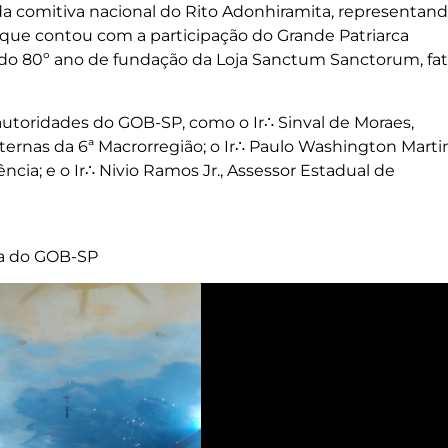
da comitiva nacional do Rito Adonhiramita, representand
que contou com a participação do Grande Patriarca
 do 80º ano de fundação da Loja Sanctum Sanctorum, fa
toridades do GOB-SP, como o Ir∴ Sinval de Moraes,
ternas da 6ª Macrorregião; o Ir∴ Paulo Washington Martin
ncia; e o Ir∴ Nivio Ramos Jr., Assessor Estadual de
ca do GOB-SP