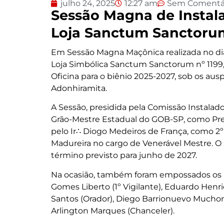
julho 24, 2025
12:27 am
Sem Comentá
Sessão Magna de Instal
Loja Sanctum Sanctorum 
Em Sessão Magna Maçônica realizada no dia
Loja Simbólica Sanctum Sanctorum nº 1199, 
Oficina para o biênio 2025-2027, sob os ausp
Adonhiramita.
A Sessão, presidida pela Comissão Instala
Grão-Mestre Estadual do GOB-SP, como Presi
pelo Ir∴ Diogo Medeiros de França, como 2º V
Madureira no cargo de Venerável Mestre. O 
término previsto para junho de 2027.
Na ocasião, também foram empossados os II
Gomes Liberto (1º Vigilante), Eduardo Henr
Santos (Orador), Diego Barrionuevo Muchon 
Arlington Marques (Chanceler).