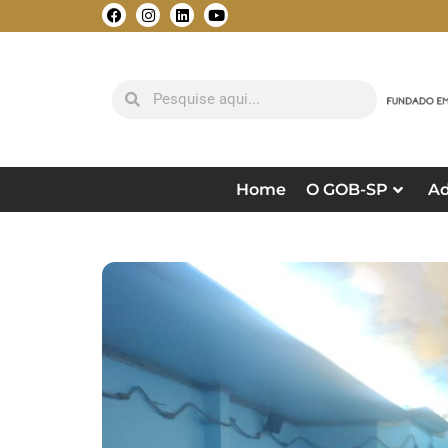
Home
O GOB-SP
Ad