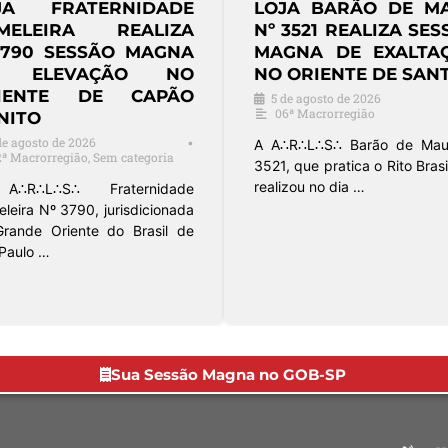
JA FRATERNIDADE
LOJA SUPRE
ADÊMICA
HARMONIA Nº 3
IVERSITÁRIA REALIZA
REALIZA SESS
SSÃO MAGNA DE
MAGNA DE INICIA
EVAÇÃO EM SÃO
NO ORIENTE DE JAÚ
RLOS
3 de agosto de 2026
18ª Macrorregião
de agosto de 2026
•
3ª Macrorregião
A A∴R∴L∴S∴ Suprema Harm
nº 3858, jurisdicionada à
oja Fraternidade Acadêmica
Macrorregião do Grande Or
ersitária nº 3297, filiada ao
do Brasil …
de Oriente do Brasil – São …
Sua Sessão Magna no GOB-SP