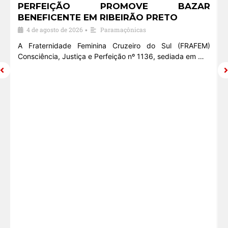
M
PERFEIÇÃO PROMOVE BAZAR
E
BENEFICENTE EM RIBEIRÃO PRETO
4 de agosto de 2026
Paramaçônicas
•
•
A Fraternidade Feminina Cruzeiro do Sul (FRAFEM)
Consciência, Justiça e Perfeição nº 1136, sediada em …
º