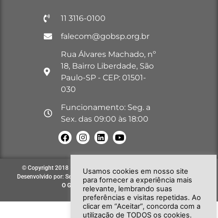
11 3116-0100
falecom@gobsp.org.br
Rua Álvares Machado, nº
18, Bairro Liberdade, São
Paulo-SP - CEP: 01501-
030
Funcionamento: Seg. a
Sex. das 09:00 às 18:00
© Copyright 2018 – 2026. Todos os direitos reservados à GOB-SP |
Usamos cookies em nosso site
Desenvolvido por: Secretária de Comunicação e Informática do GOB-SP
para fornecer a experiência mais
O GOB-SP
EVOLUINDO PARA VOCÊ!
relevante, lembrando suas
preferências e visitas repetidas. Ao
clicar em “Aceitar”, concorda com a
utilização de TODOS os cookies.