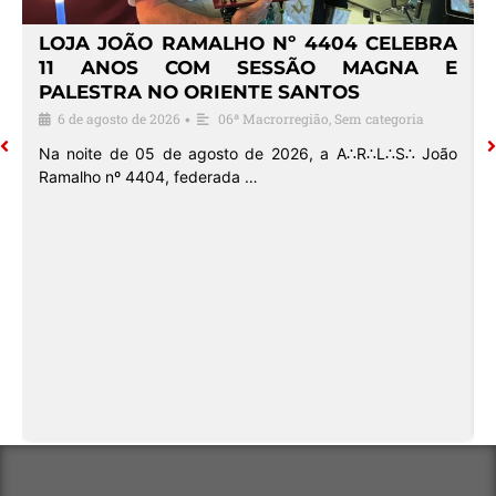
4
LOJA JOÃO RAMALHO Nº 4404 CELEBRA
O
11 ANOS COM SESSÃO MAGNA E
PALESTRA NO ORIENTE SANTOS
6 de agosto de 2026
06ª Macrorregião
,
Sem categoria
•
o
Na noite de 05 de agosto de 2026, a A∴R∴L∴S∴ João
Ramalho nº 4404, federada …