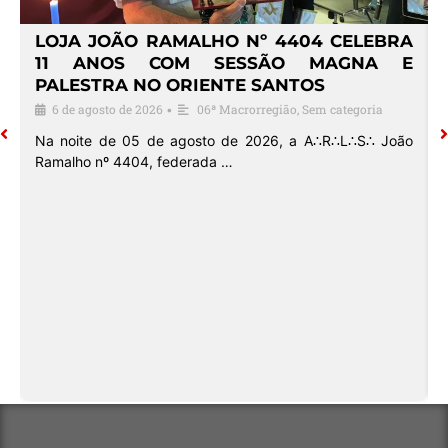
4
LOJA JOÃO RAMALHO Nº 4404 CELEBRA
O
11 ANOS COM SESSÃO MAGNA E
PALESTRA NO ORIENTE SANTOS
6 de agosto de 2026
06ª Macrorregião
,
Sem categoria
•
o
Na noite de 05 de agosto de 2026, a A∴R∴L∴S∴ João
Ramalho nº 4404, federada …