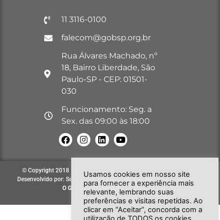
11 3116-0100
falecom@gobsp.org.br
Rua Álvares Machado, nº
18, Bairro Liberdade, São
Paulo-SP - CEP: 01501-
030
Funcionamento: Seg. a
Sex. das 09:00 às 18:00
© Copyright 2018 – 2026. Todos os direitos reservados à GOB-SP |
Usamos cookies em nosso site
Desenvolvido por: Secretária de Comunicação e Informática do GOB-SP
para fornecer a experiência mais
O GOB-SP
EVOLUINDO PARA VOCÊ!
relevante, lembrando suas
preferências e visitas repetidas. Ao
clicar em “Aceitar”, concorda com a
utilização de TODOS os cookies.