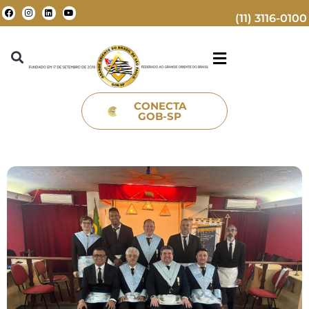
(11) 3116-0100
CONECTA
GOB-SP