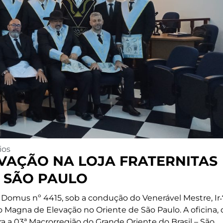
ios
VAÇÃO NA LOJA FRATERNITAS
 SÃO PAULO
as Domus nº 4415, sob a condução do Venerável Mestre, Ir
 Magna de Elevação no Oriente de São Paulo. A oficina,
ra a 03ª Macrorregião do Grande Oriente do Brasil – São