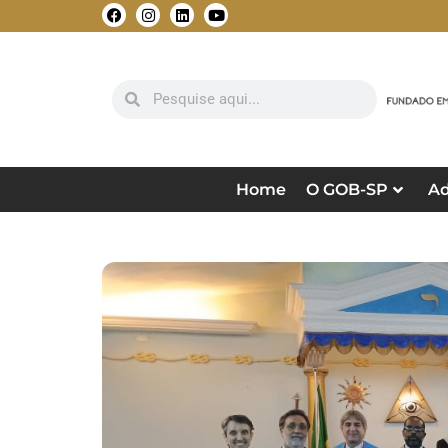
Home
O GOB-SP
Ad