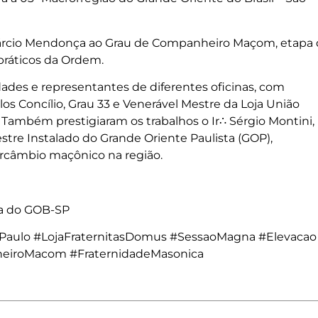
 Márcio Mendonça ao Grau de Companheiro Maçom, etapa
práticos da Ordem.
des e representantes de diferentes oficinas, com
los Concílio, Grau 33 e Venerável Mestre da Loja União
Também prestigiaram os trabalhos o Ir∴ Sérgio Montini,
Mestre Instalado do Grande Oriente Paulista (GOP),
tercâmbio maçônico na região.
ca do GOB-SP
aulo #LojaFraternitasDomus #SessaoMagna #Elevacao
eiroMacom #FraternidadeMasonica