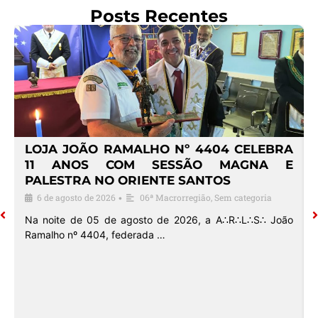
Posts Recentes
4
LOJA JOÃO RAMALHO Nº 4404 CELEBRA
O
11 ANOS COM SESSÃO MAGNA E
PALESTRA NO ORIENTE SANTOS
6 de agosto de 2026
06ª Macrorregião
,
Sem categoria
•
o
Na noite de 05 de agosto de 2026, a A∴R∴L∴S∴ João
Ramalho nº 4404, federada …