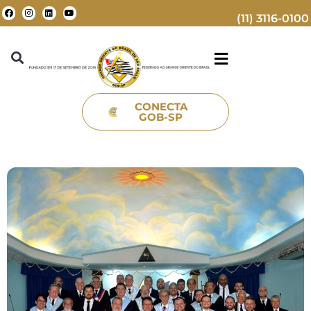
(11) 3116-0100
CONECTA
GOB-SP