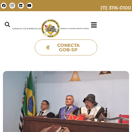
(11) 3116-0100
CONECTA
GOB-SP