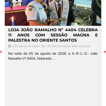
4
LOJA JOÃO RAMALHO Nº 4404 CELEBRA
O
11 ANOS COM SESSÃO MAGNA E
PALESTRA NO ORIENTE SANTOS
6 de agosto de 2026
06ª Macrorregião
,
Sem categoria
•
o
Na noite de 05 de agosto de 2026, a A∴R∴L∴S∴ João
Ramalho nº 4404, federada …