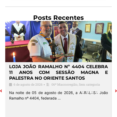
Posts Recentes
4
LOJA JOÃO RAMALHO Nº 4404 CELEBRA
O
11 ANOS COM SESSÃO MAGNA E
PALESTRA NO ORIENTE SANTOS
6 de agosto de 2026
06ª Macrorregião
,
Sem categoria
•
o
Na noite de 05 de agosto de 2026, a A∴R∴L∴S∴ João
Ramalho nº 4404, federada …