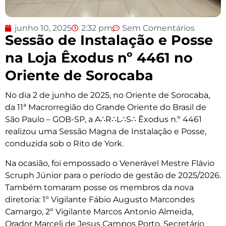
junho 10, 2025
2:32 pm
Sem Comentários
Sessão de Instalação e Posse
na Loja Êxodus nº 4461 no
Oriente de Sorocaba
No dia 2 de junho de 2025, no Oriente de Sorocaba,
da 11ª Macrorregião do Grande Oriente do Brasil de
São Paulo – GOB-SP, a A∴R∴L∴S∴ Êxodus n.º 4461
realizou uma Sessão Magna de Instalação e Posse,
conduzida sob o Rito de York
.
Na ocasião, foi empossado o Venerável Mestre Flávio
Scruph Júnior para o período de gestão de 2025/2026
.
Também tomaram posse os membros da nova
diretoria: 1º Vigilante Fábio Augusto Marcondes
Camargo, 2º Vigilante Marcos Antonio Almeida,
Orador Marceli de Jesus Campos Porto, Secretário