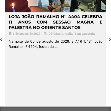
4
LOJA JOÃO RAMALHO Nº 4404 CELEBRA
O
11 ANOS COM SESSÃO MAGNA E
PALESTRA NO ORIENTE SANTOS
6 de agosto de 2026
06ª Macrorregião
,
Sem categoria
•
o
Na noite de 05 de agosto de 2026, a A∴R∴L∴S∴ João
Ramalho nº 4404, federada …