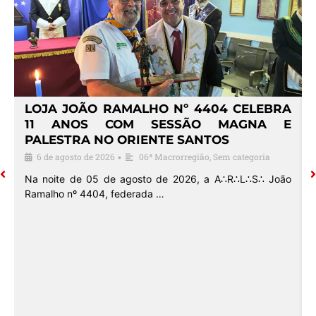
4
LOJA JOÃO RAMALHO Nº 4404 CELEBRA
O
11 ANOS COM SESSÃO MAGNA E
PALESTRA NO ORIENTE SANTOS
6 de agosto de 2026
06ª Macrorregião
,
Sem categoria
•
o
Na noite de 05 de agosto de 2026, a A∴R∴L∴S∴ João
Ramalho nº 4404, federada …