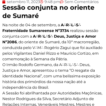
setembro 11, 2023
9:48 pm
Sem Comentários
Sessão conjunta no oriente
de Sumaré
Na noite de 04 de setembro, a
A∴R∴L∴S∴
Fraternidade Sumareense Nº3734
realizou sessão
conjunta com a
A∴R∴L∴S∴ Deus, Justiça e Amor
Nº2086
, do oriente de Sumaré, da 10ª macrorregião,
conduzida pelo V∴M∴ Rogério Zagui que foi auxiliado
pelos Vigilantes Daniel Rizzo e Mauricio Cortizo, em
comemoração à Semana da Pátria.
O Irmão Rodolfo Germano, da A∴R∴L∴S∴ Deus,
Justiça e Amor, apresentou o tema “O resgate da
identidade Nacional”, com uma belíssima exposição
história dos primórdios da nossa nação até a
independência do Brasil.
A Sessão foi abrilhantada por Autoridades Maçônicas,
Nestor Rodrigues da Silva, Secretário Adjunto de
Relações Internas, Veneráveis Mestres, Mestres e