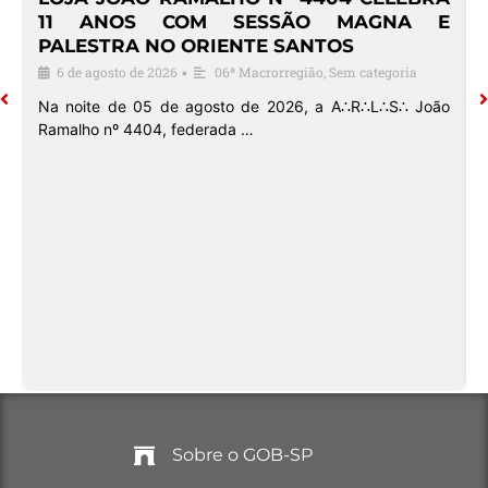
O
11 ANOS COM SESSÃO MAGNA E
PALESTRA NO ORIENTE SANTOS
6 de agosto de 2026
06ª Macrorregião
,
Sem categoria
•
o
Na noite de 05 de agosto de 2026, a A∴R∴L∴S∴ João
Ramalho nº 4404, federada …
Sobre o GOB-SP