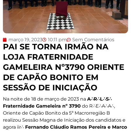
março 19, 2023
10:11 pm
Sem Comentários
PAI SE TORNA IRMÃO NA
LOJA FRATERNIDADE
GAMELEIRA Nº3790 ORIENTE
DE CAPÃO BONITO EM
SESSÃO DE INICIAÇÃO
Na noite de 18 de março de 2023 na
A∴R∴L∴S∴
Fraternidade Gameleira nº 3790
do R∴E∴A∴A∴,
Oriente de Capão Bonito da 5ª Macrorregião B
realizou Sessão Magna de Iniciação dos candidatos e
agora iir∴
Fernando Cláudio Ramos Pereira e Marco