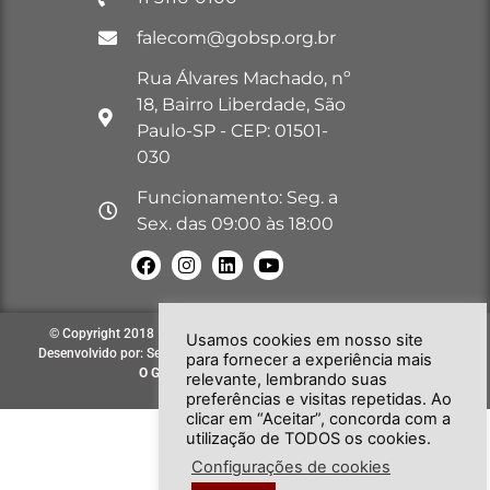
falecom@gobsp.org.br
Rua Álvares Machado, nº
18, Bairro Liberdade, São
Paulo-SP - CEP: 01501-
030
Funcionamento: Seg. a
Sex. das 09:00 às 18:00
© Copyright 2018 – 2026. Todos os direitos reservados à GOB-SP |
Usamos cookies em nosso site
Desenvolvido por: Secretária de Comunicação e Informática do GOB-SP
para fornecer a experiência mais
O GOB-SP
EVOLUINDO PARA VOCÊ!
relevante, lembrando suas
preferências e visitas repetidas. Ao
clicar em “Aceitar”, concorda com a
utilização de TODOS os cookies.
Configurações de cookies