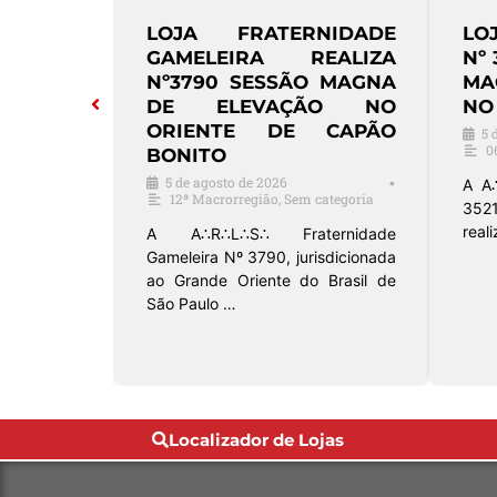
IÊNCIA,
LOJA FRATERNIDADE
L
RFEIÇÃO
ACADÊMICA
HA
BAZAR
UNIVERSITÁRIA REALIZA
R
TE EM
SESSÃO MAGNA DE
MA
O
ELEVAÇÃO EM SÃO
NO
CARLOS
3 
•
1
3 de agosto de 2026
•
13ª Macrorregião
na Cruzeiro
A A
sciência,
nº 
A Loja Fraternidade Acadêmica
 nº 1136,
Macr
Universitária nº 3297, filiada ao
do B
Grande Oriente do Brasil – São …
Localizador de Lojas