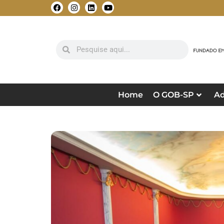
Home
O GOB-SP
Ad