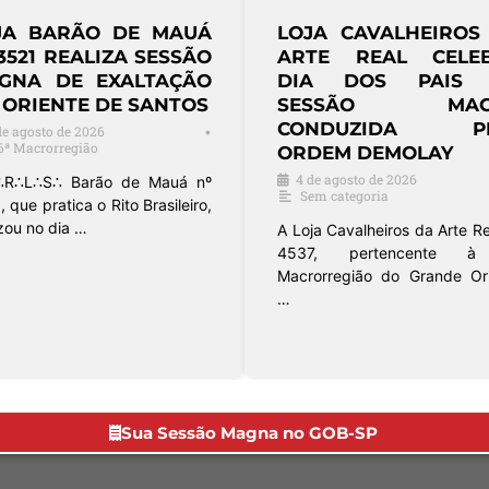
OJA SUPREMA
LOJA GENER
RMONIA Nº 3858
MOREIRA GUIMARÃES
EALIZA SESSÃO
CELEBRA 81 ANOS
GNA DE INICIAÇÃO
FUNDAÇÃO EM GARÇ
 ORIENTE DE JAÚ
3 de agosto de 2026
20ª Macrorregião
de agosto de 2026
•
8ª Macrorregião
A Loja General Moreira Guim
IV, nº 1249, Oriente de G
∴R∴L∴S∴ Suprema Harmonia
celebrou seu 81º aniversário
3858, jurisdicionada à 18ª
orregião do Grande Oriente
rasil …
Sua Sessão Magna no GOB-SP