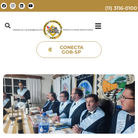
(11) 3116-0100
CONECTA
GOB-SP