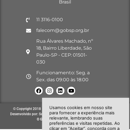
Brasil
11 3116-0100
falecom@gobsp.org.br
Rua Álvares Machado, nº
18, Bairro Liberdade, São
Paulo-SP - CEP: 01501-
030
Funcionamento: Seg. a
Sex. das 09:00 às 18:00
Usamos cookies em nosso site
© Copyright 2018 – 2026. Todos os direitos reservados à GOB-SP |
para fornecer a experiência mais
Desenvolvido por: Secretária de Comunicação e Informática do GOB-SP
relevante, lembrando suas
O GOB-SP
EVOLUINDO PARA VOCÊ!
preferências e visitas repetidas. Ao
clicar em “Aceitar”, concorda com a