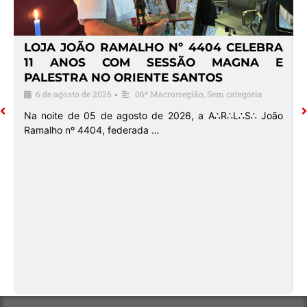
4
LOJA JOÃO RAMALHO Nº 4404 CELEBRA
O
11 ANOS COM SESSÃO MAGNA E
PALESTRA NO ORIENTE SANTOS
6 de agosto de 2026
06ª Macrorregião
,
Sem categoria
•
o
Na noite de 05 de agosto de 2026, a A∴R∴L∴S∴ João
Ramalho nº 4404, federada …