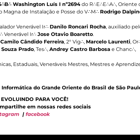
∴B∴ Washington Luís I nº2694
do R∴E∴E∴A∴, Oriente 
são Magna de Instalação e Posse do V∴M∴
Rodrigo Dalpin
alador Venerável Ir∴
Danilo Roncari Rocha
, auxiliado pel
∴ Venerável Ir∴
Jose Otavio Boaretto
.
,
Camilo Cândido Ferreira
, 2° Vig∴,
Marcelo Laurenti
, Or
 Souza Prado
, Tes∴,
Andrey Castro Barbosa
e Chanc∴,
cas, Estaduais, Veneráveis Mestres, Mestres e Aprendize
 Informática do Grande Oriente do Brasil de São Paul
 EVOLUINDO PARA VOCÊ!
ompartilhe em nossas redes sociais
stagram
|
facebook