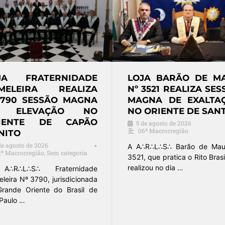
LOJA FRATERNIDADE
LOJA SUPR
ACADÊMICA
HARMONIA Nº 
NIVERSITÁRIA REALIZA
REALIZA SE
SESSÃO MAGNA DE
MAGNA DE INICI
ELEVAÇÃO EM SÃO
NO ORIENTE DE JA
CARLOS
3 de agosto de 2026
18ª Macrorregião
3 de agosto de 2026
•
13ª Macrorregião
A A∴R∴L∴S∴ Suprema Ha
nº 3858, jurisdicionad
 Loja Fraternidade Acadêmica
Macrorregião do Grande 
niversitária nº 3297, filiada ao
do Brasil …
rande Oriente do Brasil – São …