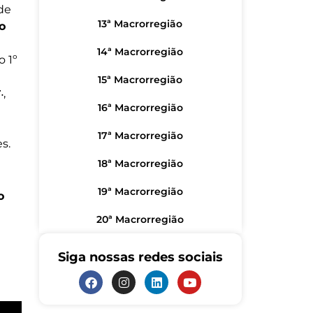
de
13ª Macrorregião
o
14ª Macrorregião
o 1º
15ª Macrorregião
∴,
16ª Macrorregião
17ª Macrorregião
s.
18ª Macrorregião
19ª Macrorregião
o
20ª Macrorregião
Siga nossas redes sociais