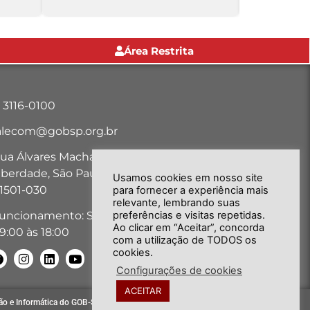
Área Restrita
1 3116-0100
alecom@gobsp.org.br
ua Álvares Machado, nº 18, Bairro
iberdade, São Paulo-SP - CEP:
Usamos cookies em nosso site
1501-030
para fornecer a experiência mais
relevante, lembrando suas
preferências e visitas repetidas.
uncionamento: Seg. a Sex. das
Ao clicar em “Aceitar”, concorda
9:00 às 18:00
com a utilização de TODOS os
cookies.
Configurações de cookies
ACEITAR
ão e Informática do GOB-SP