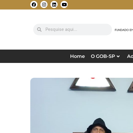
Home
O GOB-SP
Ad