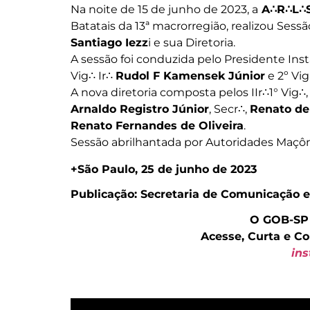
Na noite de 15 de junho de 2023, a
A∴R∴L∴S
Batatais da 13ª macrorregião, realizou Ses
Santiago Iezz
i e sua Diretoria.
A sessão foi conduzida pelo Presidente Inst
Vig∴ Ir∴
Rudol F Kamensek Júnior
e 2º Vig
A nova diretoria composta pelos IIr∴1° Vig∴
Arnaldo Registro Júnior
, Secr∴,
Renato de
Renato Fernandes de Oliveira
.
Sessão abrilhantada por Autoridades Maçôni
+São Paulo, 25 de junho de 2023
Publicação: Secretaria de Comunicação e
O GOB-SP
Acesse, Curta e C
in