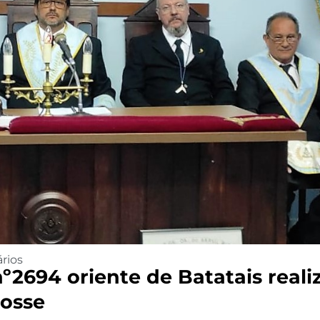
rios
º2694 oriente de Batatais reali
Posse