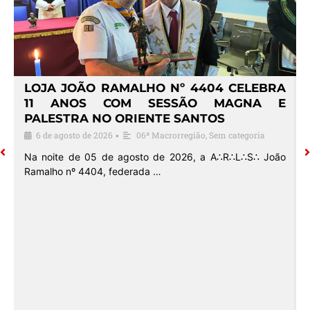
4
LOJA JOÃO RAMALHO Nº 4404 CELEBRA
O
11 ANOS COM SESSÃO MAGNA E
PALESTRA NO ORIENTE SANTOS
6 de agosto de 2026
06ª Macrorregião
,
Sem categoria
•
o
Na noite de 05 de agosto de 2026, a A∴R∴L∴S∴ João
Ramalho nº 4404, federada …