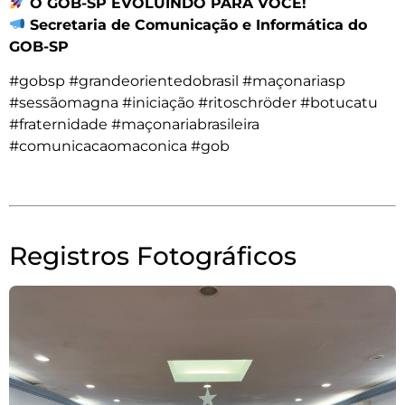
O GOB-SP EVOLUINDO PARA VOCÊ!
Secretaria de Comunicação e Informática do
GOB-SP
#gobsp #grandeorientedobrasil #maçonariasp
#sessãomagna #iniciação #ritoschröder #botucatu
#fraternidade #maçonariabrasileira
#comunicacaomaconica #gob
Registros Fotográficos