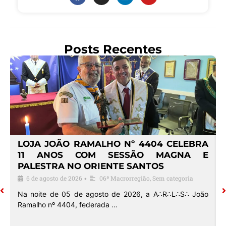
Posts Recentes
4
LOJA JOÃO RAMALHO Nº 4404 CELEBRA
O
11 ANOS COM SESSÃO MAGNA E
PALESTRA NO ORIENTE SANTOS
6 de agosto de 2026
06ª Macrorregião
,
Sem categoria
•
o
Na noite de 05 de agosto de 2026, a A∴R∴L∴S∴ João
Ramalho nº 4404, federada …