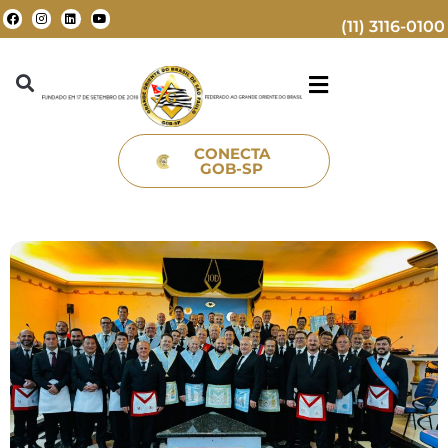
(11) 3116-0100
CONECTA
GOB-SP