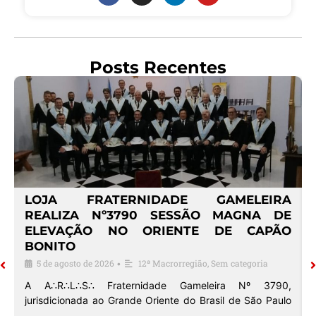
Posts Recentes
º
LOJA FRATERNIDADE GAMELEIRA
E
REALIZA Nº3790 SESSÃO MAGNA DE
ELEVAÇÃO NO ORIENTE DE CAPÃO
BONITO
5 de agosto de 2026
12ª Macrorregião
,
Sem categoria
•
o
A A∴R∴L∴S∴ Fraternidade Gameleira Nº 3790,
jurisdicionada ao Grande Oriente do Brasil de São Paulo
…