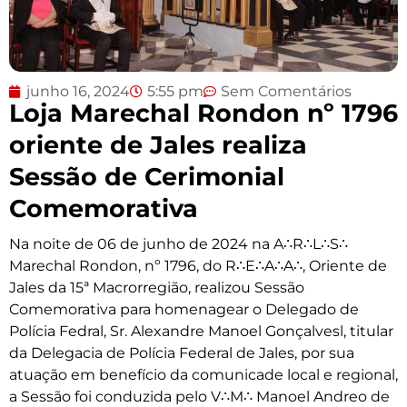
junho 16, 2024
5:55 pm
Sem Comentários
Loja Marechal Rondon nº 1796
oriente de Jales realiza
Sessão de Cerimonial
Comemorativa
Na noite de 06 de junho de 2024 na A∴R∴L∴S∴
Marechal Rondon, nº 1796, do R∴E∴A∴A∴, Oriente de
Jales da 15ª Macrorregião, realizou Sessão
Comemorativa para homenagear o Delegado de
Polícia Fedral, Sr. Alexandre Manoel Gonçalvesl, titular
da Delegacia de Polícia Federal de Jales, por sua
atuação em benefício da comunicade local e regional,
a Sessão foi conduzida pelo V∴M∴ Manoel Andreo de