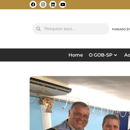
Home
O GOB-SP
Ad