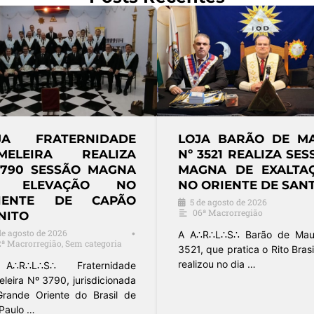
JA FRATERNIDADE
LOJA SUPRE
ADÊMICA
HARMONIA Nº 3
IVERSITÁRIA REALIZA
REALIZA SESS
SSÃO MAGNA DE
MAGNA DE INICIA
EVAÇÃO EM SÃO
NO ORIENTE DE JAÚ
RLOS
3 de agosto de 2026
18ª Macrorregião
de agosto de 2026
•
3ª Macrorregião
A A∴R∴L∴S∴ Suprema Harm
nº 3858, jurisdicionada à
oja Fraternidade Acadêmica
Macrorregião do Grande Or
ersitária nº 3297, filiada ao
do Brasil …
de Oriente do Brasil – São …