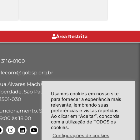
Área Restrita
1 3116-0100
alecom@gobsp.org.br
ua Álvares Machado, nº 18, Bairro
iberdade, São Paulo-SP - CEP:
Usamos cookies em nosso site
1501-030
para fornecer a experiência mais
relevante, lembrando suas
preferências e visitas repetidas.
uncionamento: Seg. a Sex. das
Ao clicar em “Aceitar”, concorda
9:00 às 18:00
com a utilização de TODOS os
cookies.
Configurações de cookies