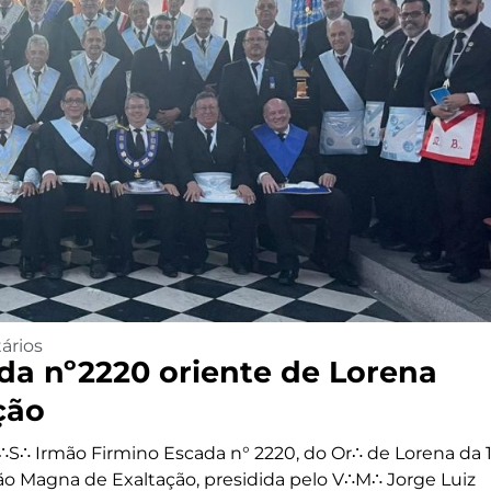
ários
da nº2220 oriente de Lorena
ção
∴S∴ Irmão Firmino Escada n° 2220, do Or∴ de Lorena da 
ão Magna de Exaltação, presidida pelo V∴M∴ Jorge Luiz