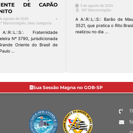
EVAÇÃO EM SÃO
NO ORIENTE DE JAÚ
RLOS
3 de agosto de 2026
18ª Macrorregião
de agosto de 2026
•
3ª Macrorregião
A A∴R∴L∴S∴ Suprema Harm
nº 3858, jurisdicionada à
oja Fraternidade Acadêmica
Macrorregião do Grande Or
ersitária nº 3297, filiada ao
do Brasil …
de Oriente do Brasil – São …
Sua Sessão Magna no GOB-SP
1
f
R