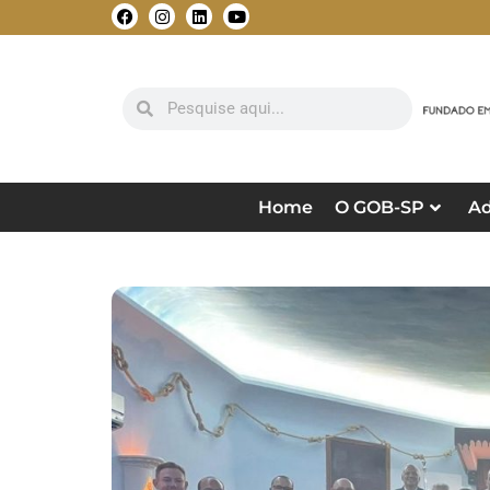
Home
O GOB-SP
Ad