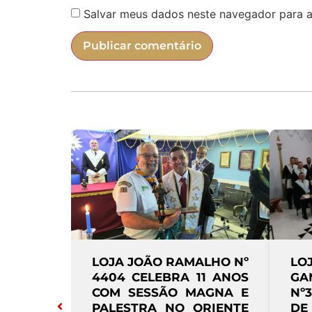
Salvar meus dados neste navegador para a
IROS DA
FRAFEM CONSCIÊNCIA,
LO
ELEBRA
JUSTIÇA E PERFEIÇÃO
AC
IS EM
PROMOVE BAZAR
UN
AGNA
BENEFICENTE EM
SE