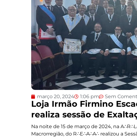
março 20, 2024
1:06 pm
Sem Coment
Loja Irmão Firmino Esca
realiza sessão de Exalta
Na noite de 15 de março de 2024, na A∴R∴L
Macrorregião, do R∴E∴A∴A∴ realizou a Sess