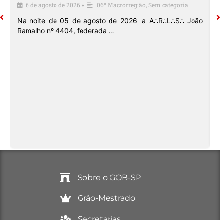
6 de agosto de 2026
06ª Macrorregião
,
Sem categoria
•
o
Na noite de 05 de agosto de 2026, a A∴R∴L∴S∴ João
Ramalho nº 4404, federada …
Sobre o GOB-SP
Grão-Mestrado
Secretarias