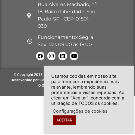
Rua Álvares Machado, nº
18, Bairro Liberdade, São
Paulo-SP - CEP: 01501-
030
Funcionamento: Seg. a
Sex. das 09:00 às 18:00
© Copyright 2018 – 2026. Todos os direitos reservados à GOB-SP |
Usamos cookies em nosso site
Desenvolvido por: Secretária de Comunicação e Informática do GOB-SP
para fornecer a experiência mais
O GOB-SP
EVOLUINDO PARA VOCÊ!
relevante, lembrando suas
preferências e visitas repetidas. Ao
clicar em “Aceitar”, concorda com a
utilização de TODOS os cookies.
Configurações de cookies
ACEITAR