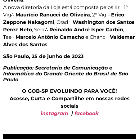
A nova diretoria da Loja está composta pelos IIr∴ 1°
Vig∴
Maurício Ranucci de Oliveira
, 2° Vig∴
Erico
Zeppone Nakagomi
, Orad∴
Washington dos Santos
Perez Neto
, Secr∴
Reinaldo André Isper Garbin
,
Tes∴
Marcelo Antônio Camacho
e Chanc∴
Valdemar
Alves dos Santos
.
São Paulo, 25 de junho de 2023
Publicação: Secretaria de Comunicação e
Informática do Grande Oriente do Brasil de São
Paulo
O GOB-SP EVOLUINDO PARA VOCÊ!
Acesse, Curta e Compartilhe em nossas redes
sociais
instagram
|
facebook