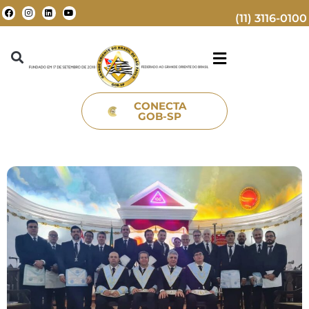
(11) 3116-0100
CONECTA
GOB-SP