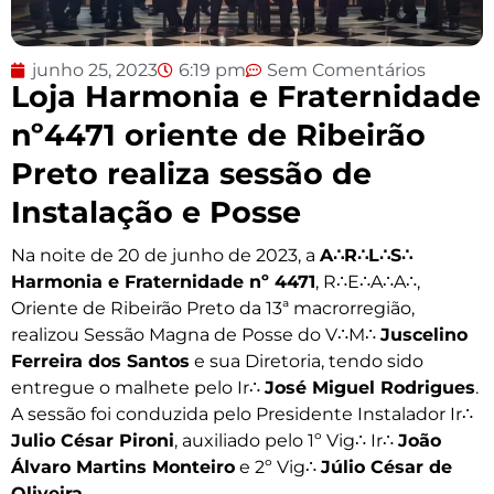
junho 25, 2023
6:19 pm
Sem Comentários
Loja Harmonia e Fraternidade
nº4471 oriente de Ribeirão
Preto realiza sessão de
Instalação e Posse
Na noite de 20 de junho de 2023, a
A∴R∴L∴S∴
Harmonia e Fraternidade nº 4471
, R∴E∴A∴A∴,
Oriente de Ribeirão Preto da 13ª macrorregião,
realizou Sessão Magna de Posse do V∴M∴
Juscelino
Ferreira dos Santos
e sua Diretoria, tendo sido
entregue o malhete pelo Ir∴
José Miguel Rodrigues
.
A sessão foi conduzida pelo Presidente Instalador Ir∴
Julio César Pironi
, auxiliado pelo 1º Vig∴ Ir∴
João
Álvaro Martins Monteiro
e 2º Vig∴
Júlio César de
Oliveira
.