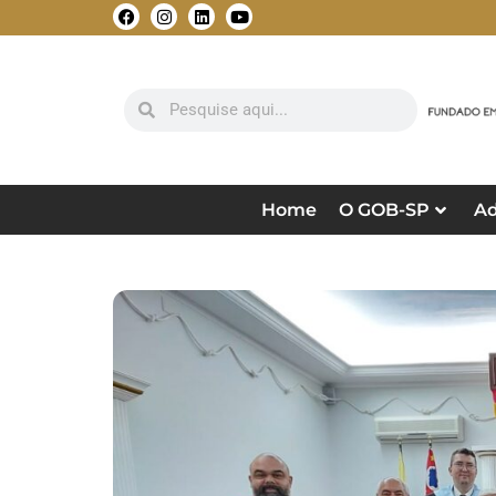
Home
O GOB-SP
Ad