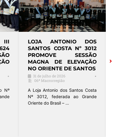
III
LOJA ANTONIO DOS
LOJA 
624
SANTOS COSTA Nº 3012
GAMEL
ÃO
PROMOVE SESSÃO
Nº3790
ÇÃO
MAGNA DE ELEVAÇÃO
DE E
NO ORIENTE DE SANTOS
ORIEN
BONITO
31 de julho de 2026
•
•
06ª Macrorregião
5 de agos
12ª Macr
io Nº
A Loja Antonio dos Santos Costa
rande
Nº 3012, federada ao Grande
A A∴R∴L
Oriente do Brasil – …
Gameleira 
ao Grande
São Paulo