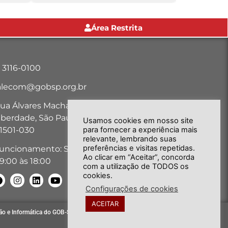
Área Restrita
1 3116-0100
alecom@gobsp.org.br
ua Álvares Machado, nº 18, Bairro
iberdade, São Paulo-SP - CEP:
Usamos cookies em nosso site
1501-030
para fornecer a experiência mais
relevante, lembrando suas
preferências e visitas repetidas.
uncionamento: Seg. a Sex. das
Ao clicar em “Aceitar”, concorda
9:00 às 18:00
com a utilização de TODOS os
cookies.
Configurações de cookies
ACEITAR
ão e Informática do GOB-SP