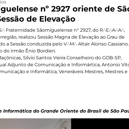
ios
guelense nº 2927 oriente de Sã
 Sessão de Elevação
∴S∴ Fraternidade Sãomiguelense n° 2927, do R∴E∴A∴A∴,
orregião, realizou Sessão Magna de Elevação ao Grau de
do a Sessão conduzida pelo V∴M∴ Altair Alonso Cassiano.
o do Irmão Ênio Bordieri.
açônicas, Silvio Santos Vieira Conselheiro do GOB-SP,
dual Adjunto de Comunicação e Informártica, Antonio Vit
omunicação e Informática, Veneráveis Mestres, Mestres e
 Informática do Grande Oriente do Brasil de São Pa