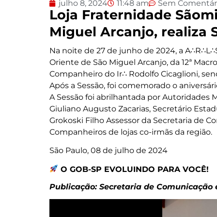
julho 8, 2024
11:48 am
Sem Comentár
Loja Fraternidade Sãomi
Miguel Arcanjo, realiza
Na noite de 27 de junho de 2024, a A∴R∴L
Oriente de São Miguel Arcanjo, da 12ª Macr
Companheiro do Ir∴ Rodolfo Cicaglioni, sen
Após a Sessão, foi comemorado o aniversári
A Sessão foi abrilhantada por Autoridades M
Giuliano Augusto Zacarias, Secretário Esta
Grokoski Filho Assessor da Secretaria de C
Companheiros de lojas co-irmãs da região.
São Paulo, 08 de julho de 2024
O GOB-SP EVOLUINDO PARA VOCÊ!
Publicação: Secretaria de Comunicação e