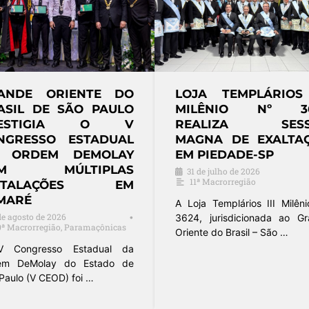
ANDE ORIENTE DO
LOJA TEMPLÁRIOS 
ASIL DE SÃO PAULO
MILÊNIO Nº 3
RESTIGIA O V
REALIZA SESS
NGRESSO ESTADUAL
MAGNA DE EXALTA
 ORDEM DEMOLAY
EM PIEDADE-SP
OM MÚLTIPLAS
31 de julho de 2026
11ª Macrorregião
NSTALAÇÕES EM
MARÉ
A Loja Templários III Milên
de agosto de 2026
•
3624, jurisdicionada ao G
0ª Macrorregião
,
Paramaçônicas
Oriente do Brasil – São …
 Congresso Estadual da
em DeMolay do Estado de
Paulo (V CEOD) foi …