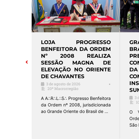
E HIRAM
LOJA PROGRESSO
GR
ESSÃO
BENFEITORA DA ORDEM
BR
CIAÇÃO
Nº 2008 REALIZA
P
TE DE
SESSÃO MAGNA DE
CO
 SERRA
ELEVAÇÃO NO ORIENTE
DA
DE CHAVANTES
C
•
categoria
I
3 de agosto de 2026
•
20ª Macrorregião
SU
de 2026, a
3 
, nº 3651,
A A∴R∴L∴S∴ Progresso Benfeitora
1
da Ordem nº 2008, jurisdicionada
ao Grande Oriente do Brasil de …
O V
Ord
São 