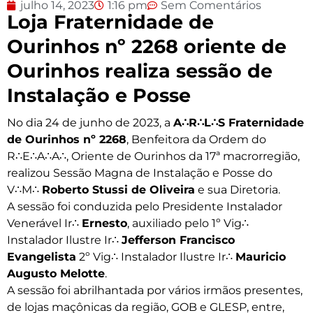
julho 14, 2023
1:16 pm
Sem Comentários
Loja Fraternidade de
Ourinhos nº 2268 oriente de
Ourinhos realiza sessão de
Instalação e Posse
No dia 24 de junho de 2023, a
A∴R∴L∴S Fraternidade
de Ourinhos nº 2268
, Benfeitora da Ordem do
R∴E∴A∴A∴, Oriente de Ourinhos da 17ª macrorregião,
realizou Sessão Magna de Instalação e Posse do
V∴M∴
Roberto Stussi de Oliveira
e sua Diretoria.
A sessão foi conduzida pelo Presidente Instalador
Venerável Ir∴
Ernesto
, auxiliado pelo 1º Vig∴
Instalador Ilustre Ir∴
Jefferson Francisco
Evangelista
2º Vig∴ Instalador Ilustre Ir∴
Mauricio
Augusto Melotte
.
A sessão foi abrilhantada por vários irmãos presentes,
de lojas maçônicas da região, GOB e GLESP, entre,