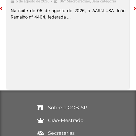
6 de agosto de 2026
06ª Macrorregião
,
Sem categoria
•
o
Na noite de 05 de agosto de 2026, a A∴R∴L∴S∴ João
Ramalho nº 4404, federada …
Sobre o GOB-SP
Grão-Mestrado
Secretarias