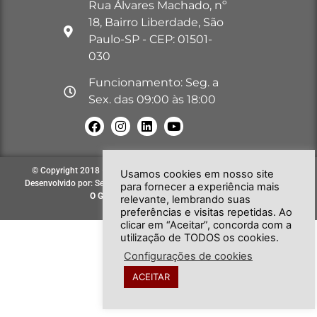
Rua Álvares Machado, nº
18, Bairro Liberdade, São
Paulo-SP - CEP: 01501-
030
Funcionamento: Seg. a
Sex. das 09:00 às 18:00
© Copyright 2018 – 2026. Todos os direitos reservados à GOB-SP |
Usamos cookies em nosso site
Desenvolvido por: Secretária de Comunicação e Informática do GOB-SP
para fornecer a experiência mais
O GOB-SP
EVOLUINDO PARA VOCÊ!
relevante, lembrando suas
preferências e visitas repetidas. Ao
clicar em “Aceitar”, concorda com a
utilização de TODOS os cookies.
Configurações de cookies
ACEITAR