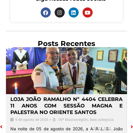
Posts Recentes
4
LOJA JOÃO RAMALHO Nº 4404 CELEBRA
O
11 ANOS COM SESSÃO MAGNA E
PALESTRA NO ORIENTE SANTOS
6 de agosto de 2026
06ª Macrorregião
,
Sem categoria
•
o
Na noite de 05 de agosto de 2026, a A∴R∴L∴S∴ João