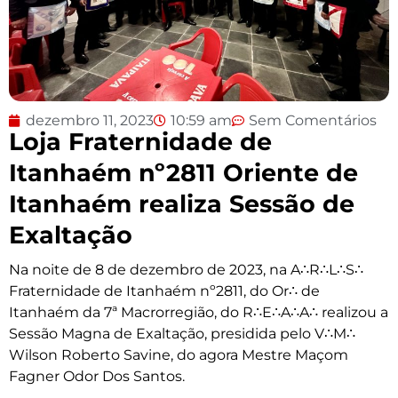
dezembro 11, 2023
10:59 am
Sem Comentários
Loja Fraternidade de
Itanhaém nº2811 Oriente de
Itanhaém realiza Sessão de
Exaltação
Na noite de 8 de dezembro de 2023, na A∴R∴L∴S∴
Fraternidade de Itanhaém nº2811, do Or∴ de
Itanhaém da 7ª Macrorregião, do R∴E∴A∴A∴ realizou a
Sessão Magna de Exaltação, presidida pelo V∴M∴
Wilson Roberto Savine, do agora Mestre Maçom
Fagner Odor Dos Santos.