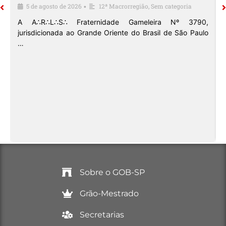
5 de agosto de 2026
12ª Macrorregião
,
Sem categoria
•
o
A A∴R∴L∴S∴ Fraternidade Gameleira Nº 3790,
jurisdicionada ao Grande Oriente do Brasil de São Paulo
…
Sobre o GOB-SP
Grão-Mestrado
Secretarias