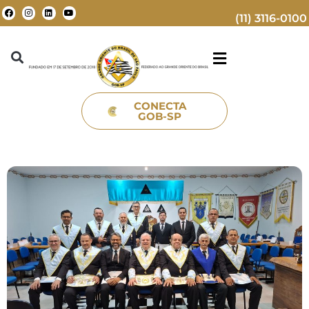
(11) 3116-0100
CONECTA
GOB-SP