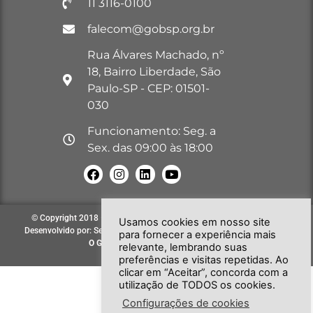
11 3116-0100
falecom@gobsp.org.br
Rua Álvares Machado, nº
18, Bairro Liberdade, São
Paulo-SP - CEP: 01501-
030
Funcionamento: Seg. a
Sex. das 09:00 às 18:00
© Copyright 2018 – 2026. Todos os direitos reservados à GOB-SP |
Usamos cookies em nosso site
Desenvolvido por: Secretária de Comunicação e Informática do GOB-SP
para fornecer a experiência mais
O GOB-SP
EVOLUINDO PARA VOCÊ!
relevante, lembrando suas
preferências e visitas repetidas. Ao
clicar em “Aceitar”, concorda com a
utilização de TODOS os cookies.
Configurações de cookies