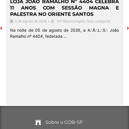
4
LOJA JOÃO RAMALHO Nº 4404 CELEBRA
O
11 ANOS COM SESSÃO MAGNA E
PALESTRA NO ORIENTE SANTOS
6 de agosto de 2026
06ª Macrorregião
,
Sem categoria
•
o
Na noite de 05 de agosto de 2026, a A∴R∴L∴S∴ João
Ramalho nº 4404, federada …
Sobre o GOB-SP