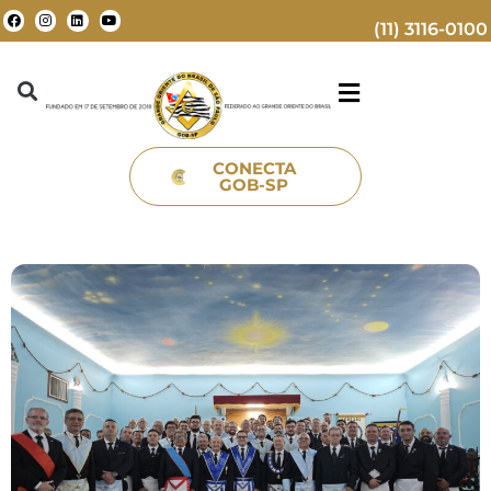
(11) 3116-0100
CONECTA
GOB-SP