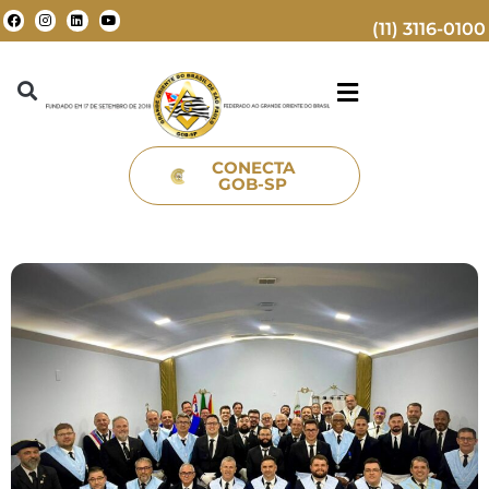
(11) 3116-0100
CONECTA
GOB-SP