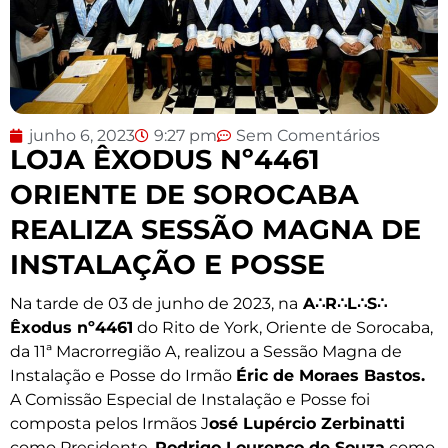
junho 6, 2023
9:27 pm
Sem Comentários
LOJA ÊXODUS Nº4461
ORIENTE DE SOROCABA
REALIZA SESSÃO MAGNA DE
INSTALAÇÃO E POSSE
Na tarde de 03 de junho de 2023, na
A∴R∴L∴S∴
Êxodus nº4461
do Rito de York, Oriente de Sorocaba,
da 11ª Macrorregião A, realizou a Sessão Magna de
Instalação e Posse do Irmão
Éric de Moraes Bastos.
A Comissão Especial de Instalação e Posse foi
composta pelos Irmãos J
osé Lupércio Zerbinatti
como Presidente,
Rodrigo Lourenço de Souza
como