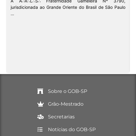
A A∴R∴L∴S∴ Fraternidade Gameleira Nº 3790,
jurisdicionada ao Grande Oriente do Brasil de São Paulo
…
Sobre o GOB-SP
Grão-Mestrado
Secretarias
Notícias do GOB-SP