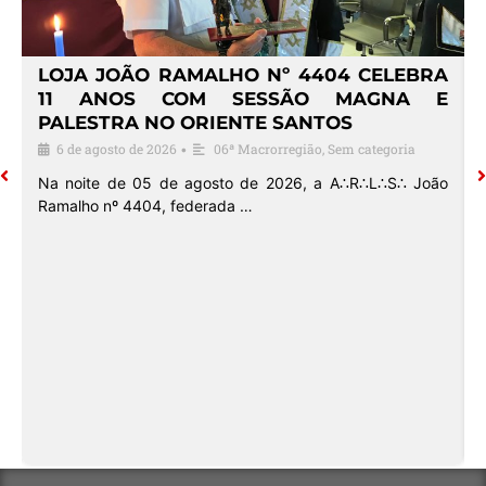
4
LOJA JOÃO RAMALHO Nº 4404 CELEBRA
O
11 ANOS COM SESSÃO MAGNA E
PALESTRA NO ORIENTE SANTOS
6 de agosto de 2026
06ª Macrorregião
,
Sem categoria
•
o
Na noite de 05 de agosto de 2026, a A∴R∴L∴S∴ João
Ramalho nº 4404, federada …