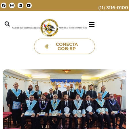
(11) 3116-0100
CONECTA
GOB-SP