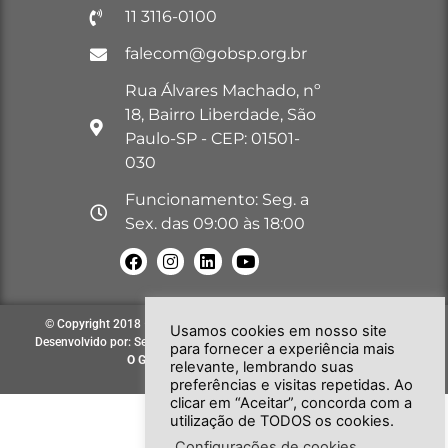
11 3116-0100
falecom@gobsp.org.br
Rua Álvares Machado, nº
18, Bairro Liberdade, São
Paulo-SP - CEP: 01501-
030
Funcionamento: Seg. a
Sex. das 09:00 às 18:00
© Copyright 2018 – 2026. Todos os direitos reservados à GOB-SP |
Usamos cookies em nosso site
Desenvolvido por: Secretária de Comunicação e Informática do GOB-SP
para fornecer a experiência mais
O GOB-SP
EVOLUINDO PARA VOCÊ!
relevante, lembrando suas
preferências e visitas repetidas. Ao
clicar em “Aceitar”, concorda com a
utilização de TODOS os cookies.
Configurações de cookies