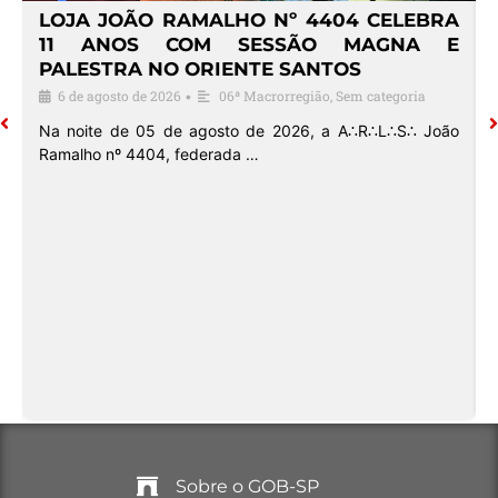
4
LOJA JOÃO RAMALHO Nº 4404 CELEBRA
O
11 ANOS COM SESSÃO MAGNA E
PALESTRA NO ORIENTE SANTOS
6 de agosto de 2026
06ª Macrorregião
,
Sem categoria
•
o
Na noite de 05 de agosto de 2026, a A∴R∴L∴S∴ João
Ramalho nº 4404, federada …
Sobre o GOB-SP