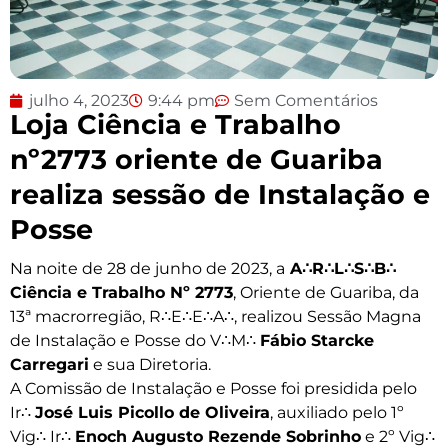
julho 4, 2023
9:44 pm
Sem Comentários
Loja Ciência e Trabalho
nº2773 oriente de Guariba
realiza sessão de Instalação e
Posse
Na noite de 28 de junho de 2023, a
A∴R∴L∴S∴B∴
Ciência e Trabalho Nº 2773
, Oriente de Guariba, da
13ª macrorregião, R∴E∴E∴A∴, realizou Sessão Magna
de Instalação e Posse do V∴M∴
Fábio Starcke
Carregari
e sua Diretoria.
A Comissão de Instalação e Posse foi presidida pelo
Ir∴
José Luis Picollo de Oliveira
, auxiliado pelo 1º
Vig∴ Ir∴
Enoch Augusto Rezende Sobrinho
e 2º Vig∴