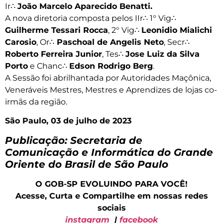
Ir∴
João Marcelo Aparecido Benatti.
A nova diretoria composta pelos IIr∴ 1° Vig∴
Guilherme Tessari Rocca
, 2° Vig∴
Leonidio Mialichi
Carosio
, Or∴
Paschoal de Angelis Neto
, Secr∴
Roberto Ferreira Junior
, Tes∴
Jose Luiz da Silva
Porto
e Chanc∴
Edson Rodrigo Berg
.
A Sessão foi abrilhantada por Autoridades Maçônica,
Veneráveis Mestres, Mestres e Aprendizes de lojas co-
irmãs da região.
São Paulo, 03 de julho de 2023
Publicação: Secretaria de
Comunicação e Informática do Grande
Oriente do Brasil de São Paulo
O GOB-SP EVOLUINDO PARA VOCÊ!
Acesse, Curta e Compartilhe em nossas redes
sociais
instagram
|
facebook