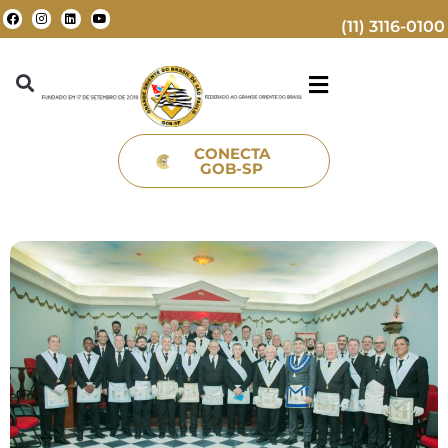
(11) 3116-0100
CONECTA
GOB-SP