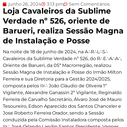
junho 26, 2024
3:13 pm
Sem Comentários
Loja Cavaleiros da Sublime
Verdade nº 526, oriente de
Barueri, realiza Sessão Magna
de Instalação e Posse
Na noite de 18 de junho de 2024, na A∴R∴L∴S∴
Cavaleiros da Sublime Verdade nº 526, do R∴E∴A∴A∴,
Oriente de Barueri, da 05ª Macrorregião, realizou
Sessão Magna de Instalação e Posse do Irmão Milton
Ferreira e sua Diretoria para a Gestão 2024/2025,
composta pelos IIr∴ João Cláudio de Oliveira 1º
Vigilante, Alexandre Ganassin 2º Vigilante, Reginaldo
Ferreira de Carvalho Secretário, Álvaro José de Mauro
Tesoureiro, Edson Aparecido dos Santos Chanceler e
Jose Roberto Ferreira Orador, sendo a Sessão
conduzida pela Comissão Instaladora composta pelos
IIr∴ José Orlando Landin Santos Presidente, Vagner