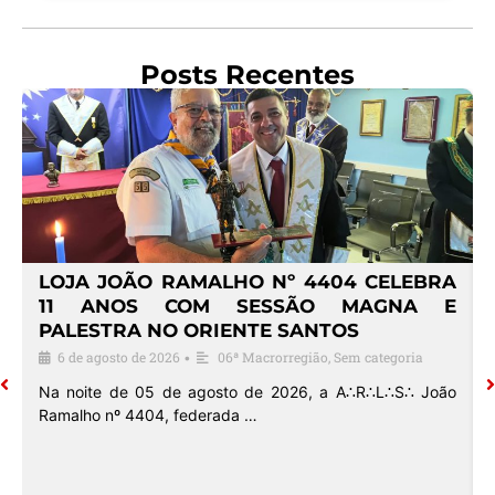
Posts Recentes
4
LOJA JOÃO RAMALHO Nº 4404 CELEBRA
O
11 ANOS COM SESSÃO MAGNA E
PALESTRA NO ORIENTE SANTOS
6 de agosto de 2026
06ª Macrorregião
,
Sem categoria
•
o
Na noite de 05 de agosto de 2026, a A∴R∴L∴S∴ João
Ramalho nº 4404, federada …