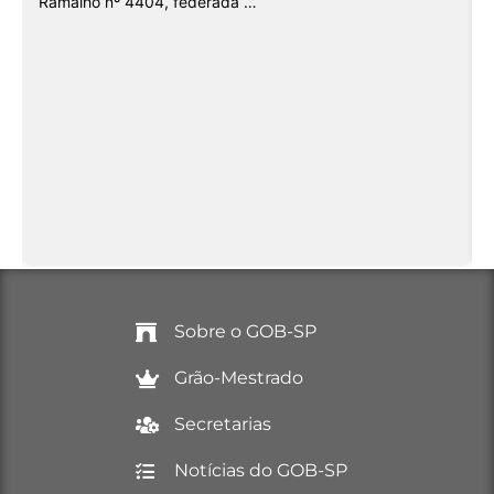
Ramalho nº 4404, federada …
Sobre o GOB-SP
Grão-Mestrado
Secretarias
Notícias do GOB-SP