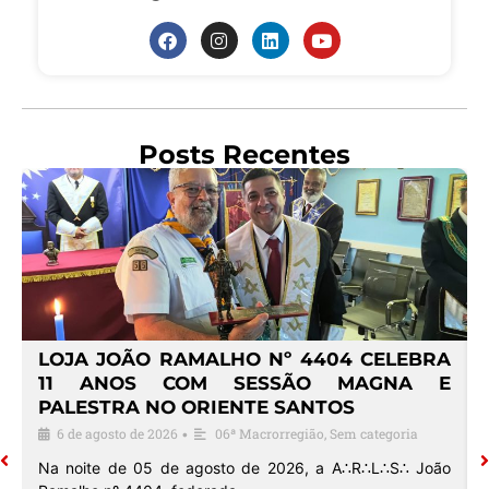
Posts Recentes
4
LOJA JOÃO RAMALHO Nº 4404 CELEBRA
O
11 ANOS COM SESSÃO MAGNA E
PALESTRA NO ORIENTE SANTOS
6 de agosto de 2026
06ª Macrorregião
,
Sem categoria
•
o
Na noite de 05 de agosto de 2026, a A∴R∴L∴S∴ João