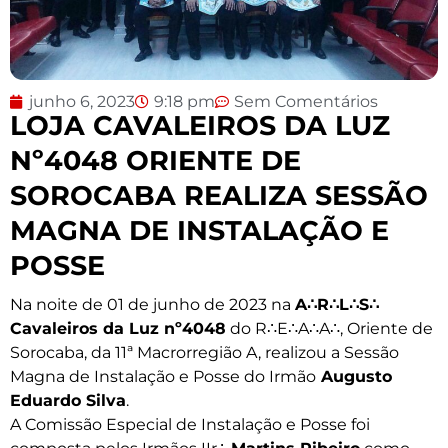
junho 6, 2023
9:18 pm
Sem Comentários
LOJA CAVALEIROS DA LUZ
Nº4048 ORIENTE DE
SOROCABA REALIZA SESSÃO
MAGNA DE INSTALAÇÃO E
POSSE
Na noite de 01 de junho de 2023 na
A∴R∴L∴S∴
Cavaleiros da Luz nº4048
do R∴E∴A∴A∴, Oriente de
Sorocaba, da 11ª Macrorregião A, realizou a Sessão
Magna de Instalação e Posse do Irmão
Augusto
Eduardo Silva
.
A Comissão Especial de Instalação e Posse foi