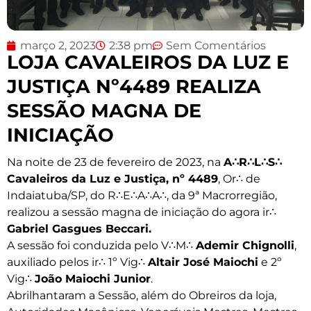
março 2, 2023
2:38 pm
Sem Comentários
LOJA CAVALEIROS DA LUZ E
JUSTIÇA Nº4489 REALIZA
SESSÃO MAGNA DE
INICIAÇÃO
Na noite de 23 de fevereiro de 2023, na
A∴R∴L∴S∴
Cavaleiros da Luz e Justiça, nº 4489
, Or∴ de
Indaiatuba/SP, do R∴E∴A∴A∴, da 9ª Macrorregião,
realizou a sessão magna de iniciação do agora ir∴
Gabriel Gasgues Beccari.
A sessão foi conduzida pelo V∴M∴
Ademir Chignolli
,
auxiliado pelos ir∴ 1º Vig∴
Altair José Maiochi
e 2º
Vig∴
João Maiochi Junior
.
Abrilhantaram a Sessão, além do Obreiros da loja,