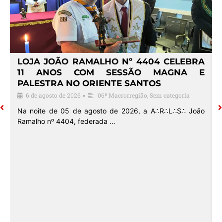
4
LOJA JOÃO RAMALHO Nº 4404 CELEBRA
O
11 ANOS COM SESSÃO MAGNA E
PALESTRA NO ORIENTE SANTOS
6 de agosto de 2026
06ª Macrorregião
,
Sem categoria
•
o
Na noite de 05 de agosto de 2026, a A∴R∴L∴S∴ João
Ramalho nº 4404, federada …