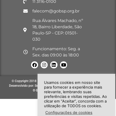
11 3116-0100
falecom@gobsp.org.br
Rua Álvares Machado, nº
18, Bairro Liberdade, São
Paulo-SP - CEP: 01501-
030
Funcionamento: Seg. a
Sex. das 09:00 às 18:00
© Copyright 2018 – 2026. Todos os direitos reservados à GOB-SP |
Usamos cookies em nosso site
Desenvolvido por: Secretária de Comunicação e Informática do GOB-SP
para fornecer a experiência mais
O GOB-SP
EVOLUINDO PARA VOCÊ!
relevante, lembrando suas
preferências e visitas repetidas. Ao
clicar em “Aceitar”, concorda com a
utilização de TODOS os cookies.
Configurações de cookies