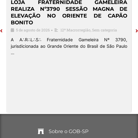
º
LOJA FRATERNIDADE GAMELEIRA
E
REALIZA Nº3790 SESSÃO MAGNA DE
ELEVAÇÃO NO ORIENTE DE CAPÃO
BONITO
5 de agosto de 2026
12ª Macrorregião
,
Sem categoria
•
o
A A∴R∴L∴S∴ Fraternidade Gameleira Nº 3790,
jurisdicionada ao Grande Oriente do Brasil de São Paulo
…
Sobre o GOB-SP