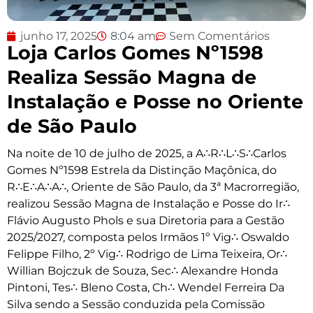
junho 17, 2025
8:04 am
Sem Comentários
Loja Carlos Gomes Nº1598
Realiza Sessão Magna de
Instalação e Posse no Oriente
de São Paulo
Na noite de 10 de julho de 2025, a A∴R∴L∴S∴Carlos
Gomes Nº1598 Estrela da Distinção Maçônica, do
R∴E∴A∴A∴, Oriente de São Paulo, da 3ª Macrorregião,
realizou Sessão Magna de Instalação e Posse do Ir∴
Flávio Augusto Phols e sua Diretoria para a Gestão
2025/2027, composta pelos Irmãos 1º Vig∴ Oswaldo
Felippe Filho, 2º Vig∴ Rodrigo de Lima Teixeira, Or∴
Willian Bojczuk de Souza, Sec∴ Alexandre Honda
Pintoni, Tes∴ Bleno Costa, Ch∴ Wendel Ferreira Da
Silva sendo a Sessão conduzida pela Comissão