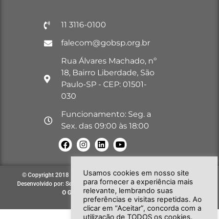
11 3116-0100
falecom@gobsp.org.br
Rua Álvares Machado, nº
18, Bairro Liberdade, São
Paulo-SP - CEP: 01501-
030
Funcionamento: Seg. a
Sex. das 09:00 às 18:00
Usamos cookies em nosso site
© Copyright 2018 – 2026. Todos os direitos reservados à GOB-SP |
para fornecer a experiência mais
Desenvolvido por: Secretária de Comunicação e Informática do GOB-SP
relevante, lembrando suas
O GOB-SP
EVOLUINDO PARA VOCÊ!
preferências e visitas repetidas. Ao
clicar em “Aceitar”, concorda com a
utilização de TODOS os cookies.