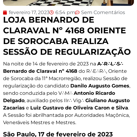
fevereiro 17, 2023
6:54 pm
Sem Comentários
LOJA BERNARDO DE
CLARAVAL Nº 4168 ORIENTE
DE SOROCABA REALIZA
SESSÃO DE REGULARIZAÇÃO
Na noite de 14 de fevereiro de 2023 na
A∴R∴L∴S∴
Bernardo de Claraval nº 4168
do R∴E∴R∴, Oriente
de Sorocaba da 11ª Macrorregião, realizou Sessão de
regularização do candidato
Danilo Augusto Gomes
,
sendo conduzida pelo V∴M∴
Antonio Ricardo
Delgado
, auxiliado pelos IIr∴ Vig∴
Giuliano Augusto
Zacarias
e
Luiz Gustavo de Oliveira Caron e Silva
.
A Sessão foi abrilhantada por Autoridades Maçônica,
Veneráveis Mestres e Mestres.
São Paulo, 17 de fevereiro de 2023