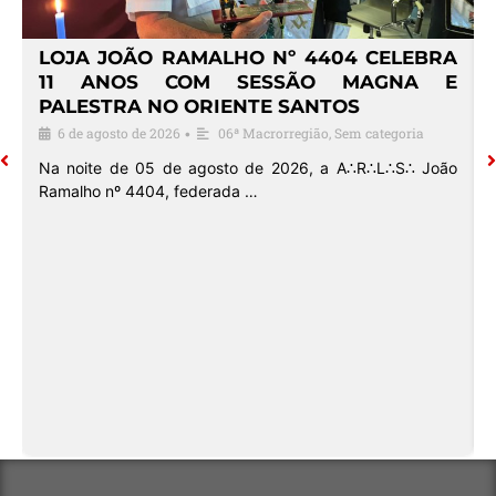
4
LOJA JOÃO RAMALHO Nº 4404 CELEBRA
O
11 ANOS COM SESSÃO MAGNA E
PALESTRA NO ORIENTE SANTOS
6 de agosto de 2026
06ª Macrorregião
,
Sem categoria
•
o
Na noite de 05 de agosto de 2026, a A∴R∴L∴S∴ João
Ramalho nº 4404, federada …