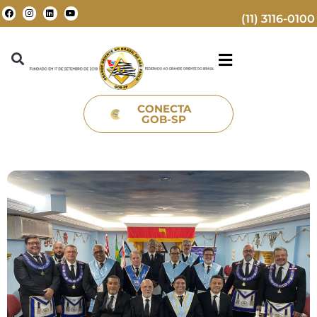
(11) 3116-0100
CONECTA
GOB-SP