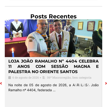
Posts Recentes
4
LOJA JOÃO RAMALHO Nº 4404 CELEBRA
O
11 ANOS COM SESSÃO MAGNA E
PALESTRA NO ORIENTE SANTOS
6 de agosto de 2026
06ª Macrorregião
,
Sem categoria
•
o
Na noite de 05 de agosto de 2026, a A∴R∴L∴S∴ João
Ramalho nº 4404, federada …