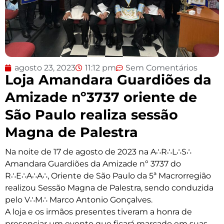
agosto 23, 2023
11:12 pm
Sem Comentários
Loja Amandara Guardiões da
Amizade nº3737 oriente de
São Paulo realiza sessão
Magna de Palestra
Na noite de 17 de agosto de 2023 na A∴R∴L∴S∴
Amandara Guardiões da Amizade nº 3737 do
R∴E∴A∴A∴, Oriente de São Paulo da 5ª Macrorregião
realizou Sessão Magna de Palestra, sendo conduzida
pelo V∴M∴ Marco Antonio Gonçalves.
A loja e os irmãos presentes tiveram a honra de
presenciar um evento que ficará marcado em suas