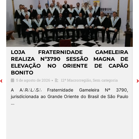
º
LOJA FRATERNIDADE GAMELEIRA
E
REALIZA Nº3790 SESSÃO MAGNA DE
ELEVAÇÃO NO ORIENTE DE CAPÃO
BONITO
5 de agosto de 2026
12ª Macrorregião
,
Sem categoria
•
o
A A∴R∴L∴S∴ Fraternidade Gameleira Nº 3790,
jurisdicionada ao Grande Oriente do Brasil de São Paulo
…