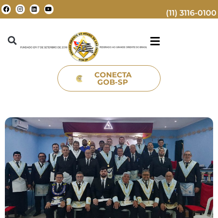
(11) 3116-0100
CONECTA
GOB-SP