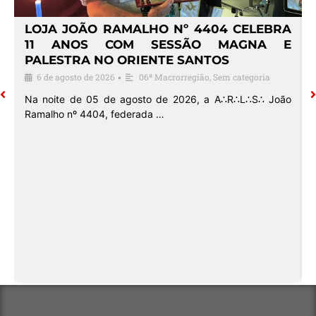
4
LOJA JOÃO RAMALHO Nº 4404 CELEBRA
O
11 ANOS COM SESSÃO MAGNA E
PALESTRA NO ORIENTE SANTOS
6 de agosto de 2026
06ª Macrorregião
,
Sem categoria
•
o
Na noite de 05 de agosto de 2026, a A∴R∴L∴S∴ João
Ramalho nº 4404, federada …