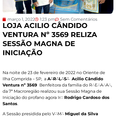
março 1, 2022
1:23 pm
Sem Comentários
LOJA ACILIO CÂNDIDO
VENTURA Nº 3569 RELIZA
SESSÃO MAGNA DE
INICIAÇÃO
Na noite de 23 de fevereiro de 2022 no Oriente de
Ilha Comprida – SP, a
A∴R∴L∴S∴ Acilio Cândido
Ventura nº 3569
Benfeitora da família do R∴E∴A∴A∴,
da 7ª Macroregião realizou sua Sessão Magna de
Iniciação do profano agora Ir∴
Rodrigo Cardoso dos
Santos
.
A Sessão presidida pelo V∴M∴
Miguel da Silva