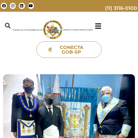
(11) 3116-0100
CONECTA
GOB-SP