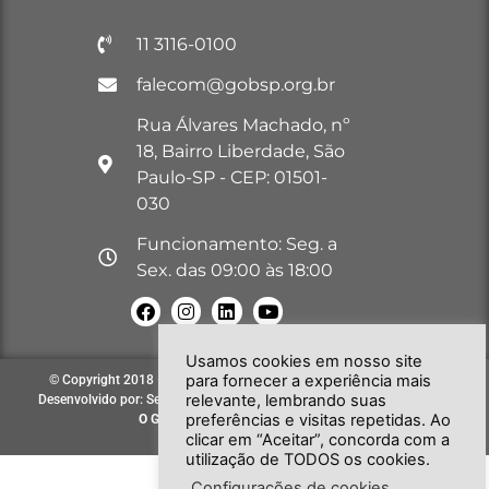
11 3116-0100
falecom@gobsp.org.br
Rua Álvares Machado, nº
18, Bairro Liberdade, São
Paulo-SP - CEP: 01501-
030
Funcionamento: Seg. a
Sex. das 09:00 às 18:00
Usamos cookies em nosso site
para fornecer a experiência mais
© Copyright 2018 – 2026. Todos os direitos reservados à GOB-SP |
relevante, lembrando suas
Desenvolvido por: Secretária de Comunicação e Informática do GOB-SP
preferências e visitas repetidas. Ao
O GOB-SP
EVOLUINDO PARA VOCÊ!
clicar em “Aceitar”, concorda com a
utilização de TODOS os cookies.
Configurações de cookies