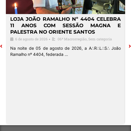
4
LOJA JOÃO RAMALHO Nº 4404 CELEBRA
O
11 ANOS COM SESSÃO MAGNA E
PALESTRA NO ORIENTE SANTOS
6 de agosto de 2026
06ª Macrorregião
,
Sem categoria
•
o
Na noite de 05 de agosto de 2026, a A∴R∴L∴S∴ João
Ramalho nº 4404, federada …