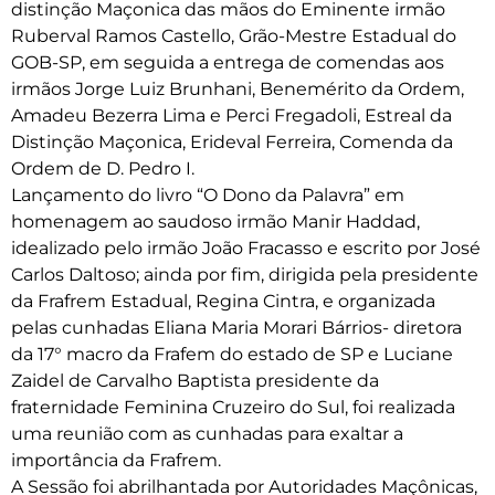
distinção Maçonica das mãos do Eminente irmão
Ruberval Ramos Castello, Grão-Mestre Estadual do
GOB-SP, em seguida a entrega de comendas aos
irmãos Jorge Luiz Brunhani, Benemérito da Ordem,
Amadeu Bezerra Lima e Perci Fregadoli, Estreal da
Distinção Maçonica, Erideval Ferreira, Comenda da
Ordem de D. Pedro I.
Lançamento do livro “O Dono da Palavra” em
homenagem ao saudoso irmão Manir Haddad,
idealizado pelo irmão João Fracasso e escrito por José
Carlos Daltoso; ainda por fim, dirigida pela presidente
da Frafrem Estadual, Regina Cintra, e organizada
pelas cunhadas Eliana Maria Morari Bárrios- diretora
da 17° macro da Frafem do estado de SP e Luciane
Zaidel de Carvalho Baptista presidente da
fraternidade Feminina Cruzeiro do Sul, foi realizada
uma reunião com as cunhadas para exaltar a
importância da Frafrem.
A Sessão foi abrilhantada por Autoridades Maçônicas,