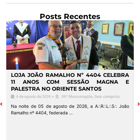
Posts Recentes
4
LOJA JOÃO RAMALHO Nº 4404 CELEBRA
O
11 ANOS COM SESSÃO MAGNA E
PALESTRA NO ORIENTE SANTOS
6 de agosto de 2026
06ª Macrorregião
,
Sem categoria
•
o
Na noite de 05 de agosto de 2026, a A∴R∴L∴S∴ João
Ramalho nº 4404, federada …