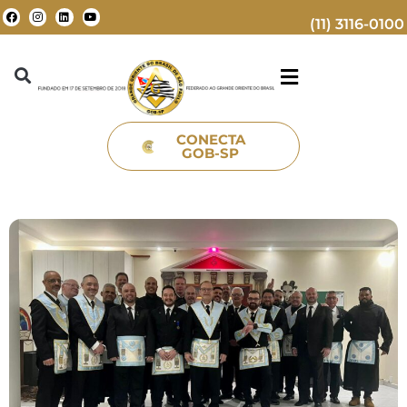
(11) 3116-0100
CONECTA
GOB-SP