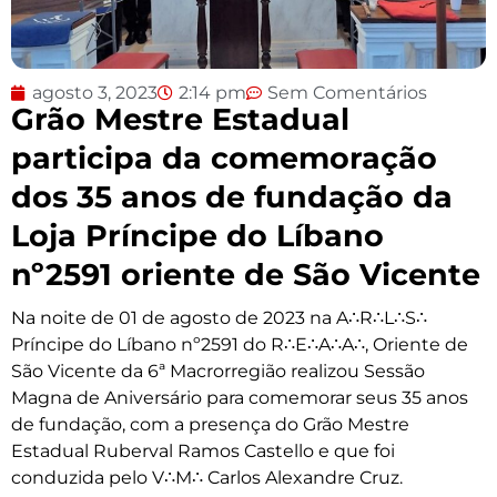
agosto 3, 2023
2:14 pm
Sem Comentários
Grão Mestre Estadual
participa da comemoração
dos 35 anos de fundação da
Loja Príncipe do Líbano
nº2591 oriente de São Vicente
Na noite de 01 de agosto de 2023 na A∴R∴L∴S∴
Príncipe do Líbano nº2591 do R∴E∴A∴A∴, Oriente de
São Vicente da 6ª Macrorregião realizou Sessão
Magna de Aniversário para comemorar seus 35 anos
de fundação, com a presença do Grão Mestre
Estadual Ruberval Ramos Castello e que foi
conduzida pelo V∴M∴ Carlos Alexandre Cruz.