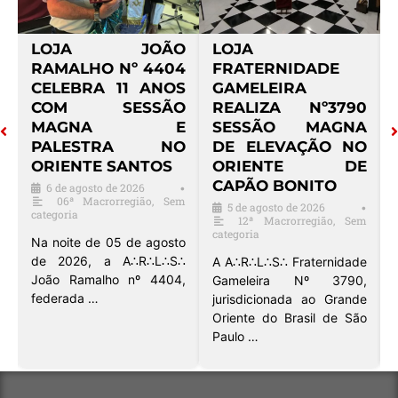
O
LOJA
LOJA BARÃO DE
4
FRATERNIDADE
MAUÁ Nº 3521
S
GAMELEIRA
REALIZA SESSÃO
O
REALIZA Nº3790
MAGNA DE
E
SESSÃO MAGNA
EXALTAÇÃO NO
O
DE ELEVAÇÃO NO
ORIENTE DE
ORIENTE DE
SANTOS
CAPÃO BONITO
5 de agosto de 2026
•
•
m
06ª Macrorregião
5 de agosto de 2026
•
12ª Macrorregião
,
Sem
A A∴R∴L∴S∴ Barão de
categoria
o
Mauá nº 3521, que pratica
∴
A A∴R∴L∴S∴ Fraternidade
o Rito Brasileiro, realizou
,
Gameleira Nº 3790,
no dia …
jurisdicionada ao Grande
Oriente do Brasil de São
Paulo …