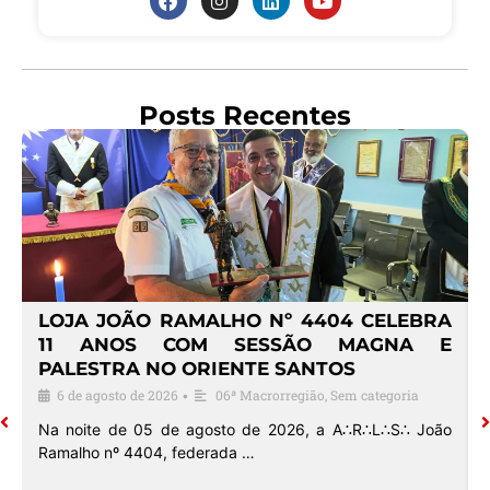
Posts Recentes
4
LOJA JOÃO RAMALHO Nº 4404 CELEBRA
O
11 ANOS COM SESSÃO MAGNA E
PALESTRA NO ORIENTE SANTOS
6 de agosto de 2026
06ª Macrorregião
,
Sem categoria
•
o
Na noite de 05 de agosto de 2026, a A∴R∴L∴S∴ João
Ramalho nº 4404, federada …