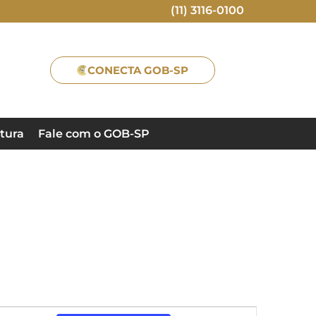
(11) 3116-0100
CONECTA GOB-SP
tura
Fale com o GOB-SP