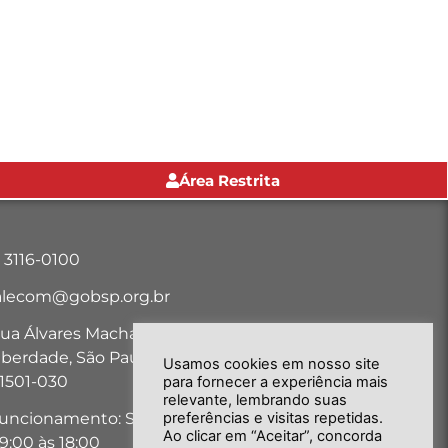
Área Restrita
1 3116-0100
alecom@gobsp.org.br
ua Álvares Machado, nº 18, Bairro
iberdade, São Paulo-SP - CEP:
Usamos cookies em nosso site
1501-030
para fornecer a experiência mais
relevante, lembrando suas
preferências e visitas repetidas.
uncionamento: Seg. a Sex. das
Ao clicar em “Aceitar”, concorda
9:00 às 18:00