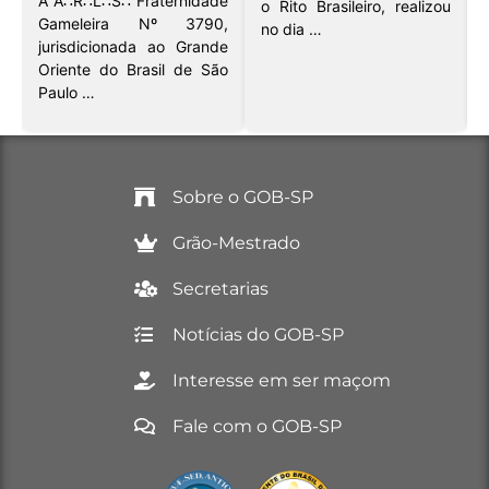
A A∴R∴L∴S∴ Fraternidade
o Rito Brasileiro, realizou
,
Gameleira Nº 3790,
no dia …
jurisdicionada ao Grande
Oriente do Brasil de São
Paulo …
Sobre o GOB-SP
Grão-Mestrado
Secretarias
Notícias do GOB-SP
Interesse em ser maçom
Fale com o GOB-SP