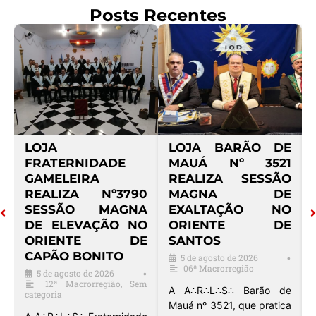
Posts Recentes
O
LOJA
LOJA BARÃO DE
4
FRATERNIDADE
MAUÁ Nº 3521
S
GAMELEIRA
REALIZA SESSÃO
O
REALIZA Nº3790
MAGNA DE
E
SESSÃO MAGNA
EXALTAÇÃO NO
O
DE ELEVAÇÃO NO
ORIENTE DE
ORIENTE DE
SANTOS
CAPÃO BONITO
5 de agosto de 2026
•
•
m
06ª Macrorregião
5 de agosto de 2026
•
12ª Macrorregião
,
Sem
A A∴R∴L∴S∴ Barão de
categoria
o
Mauá nº 3521, que pratica
∴