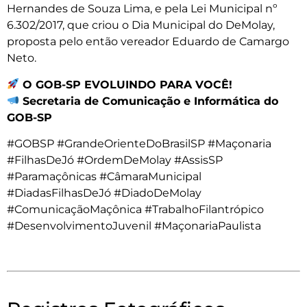
Hernandes de Souza Lima, e pela Lei Municipal nº
6.302/2017, que criou o Dia Municipal do DeMolay,
proposta pelo então vereador Eduardo de Camargo
Neto.
O GOB-SP EVOLUINDO PARA VOCÊ!
Secretaria de Comunicação e Informática do
GOB-SP
#GOBSP #GrandeOrienteDoBrasilSP #Maçonaria
#FilhasDeJó #OrdemDeMolay #AssisSP
#Paramaçônicas #CâmaraMunicipal
#DiadasFilhasDeJó #DiadoDeMolay
#ComunicaçãoMaçônica #TrabalhoFilantrópico
#DesenvolvimentoJuvenil #MaçonariaPaulista