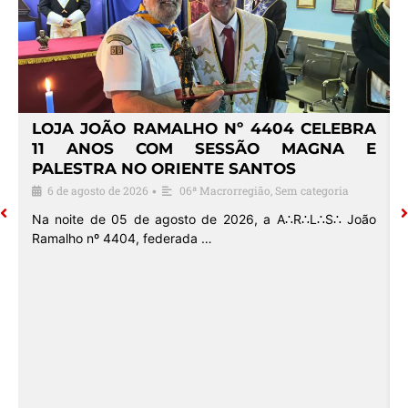
4
LOJA JOÃO RAMALHO Nº 4404 CELEBRA
O
11 ANOS COM SESSÃO MAGNA E
PALESTRA NO ORIENTE SANTOS
6 de agosto de 2026
06ª Macrorregião
,
Sem categoria
•
o
Na noite de 05 de agosto de 2026, a A∴R∴L∴S∴ João
Ramalho nº 4404, federada …