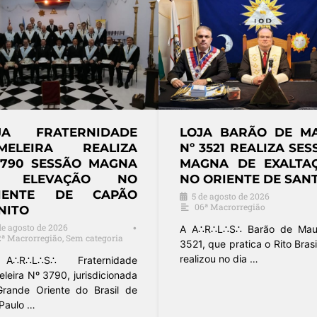
ARÃO DE MAUÁ
LOJA CAVALHEIROS DA
REALIZA SESSÃO
ARTE REAL CELEBRA
DE EXALTAÇÃO
DIA DOS PAIS EM
NTE DE SANTOS
SESSÃO MAGNA
CONDUZIDA PELA
 de 2026
•
rregião
ORDEM DEMOLAY
4 de agosto de 2026
•
∴ Barão de Mauá nº
Sem categoria
tica o Rito Brasileiro,
dia …
A Loja Cavalheiros da Arte Real nº
4537, pertencente à 2ª
Macrorregião do Grande Oriente
…