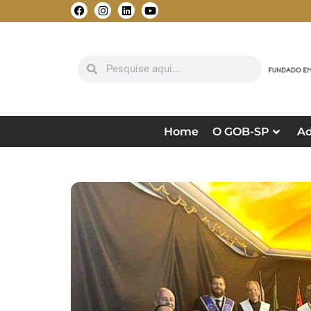
Home
O GOB-SP
Ad