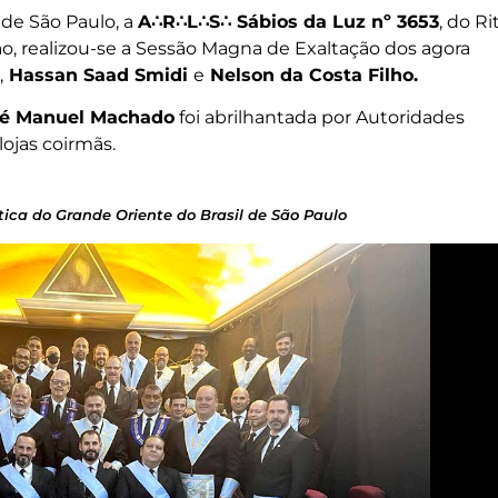
 de São Paulo, a
A∴R∴L∴S∴ Sábios da Luz nº 3653
, do Ri
ão, realizou-se a Sessão Magna de Exaltação dos agora
,
Hassan Saad Smidi
e
Nelson da Costa Filho.
sé Manuel Machado
foi abrilhantada por Autoridades
ojas coirmãs.
ica do Grande Oriente do Brasil de São Paulo