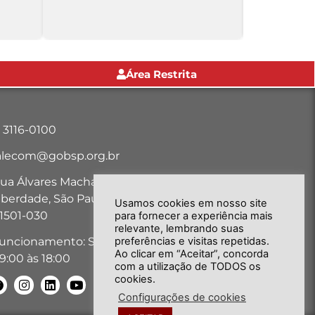
Área Restrita
1 3116-0100
alecom@gobsp.org.br
ua Álvares Machado, nº 18, Bairro
iberdade, São Paulo-SP - CEP:
Usamos cookies em nosso site
1501-030
para fornecer a experiência mais
relevante, lembrando suas
preferências e visitas repetidas.
uncionamento: Seg. a Sex. das
Ao clicar em “Aceitar”, concorda
9:00 às 18:00
com a utilização de TODOS os
cookies.
Configurações de cookies