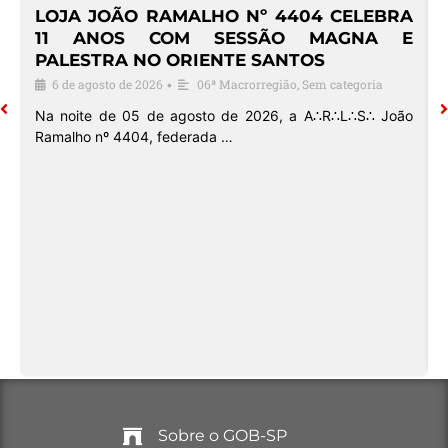
4
LOJA JOÃO RAMALHO Nº 4404 CELEBRA
O
11 ANOS COM SESSÃO MAGNA E
PALESTRA NO ORIENTE SANTOS
6 de agosto de 2026
06ª Macrorregião
,
Sem categoria
•
o
Na noite de 05 de agosto de 2026, a A∴R∴L∴S∴ João
Ramalho nº 4404, federada …
Sobre o GOB-SP