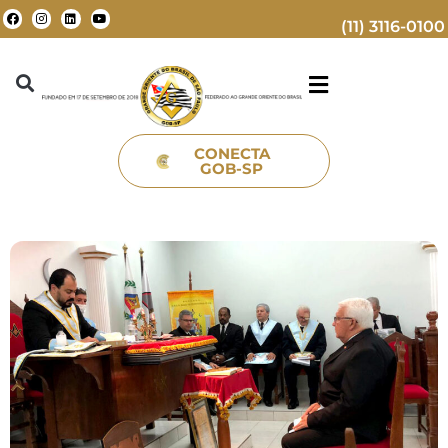
(11) 3116-0100
CONECTA
GOB-SP