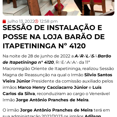
julho 13, 2022
12:58 pm
SESSÃO DE INSTALAÇÃO E
POSSE NA LOJA BARÃO DE
ITAPETININGA Nº 4120
Na noite de 28 de junho de 2022 a
A
∴
R
∴
L
∴
S
∴
Barão
de Itapetininga n° 4120
, R∴E∴A∴A∴ da 11ª
Macrorregião Oriente de Itapetininga, realizou Sessão
Magna de Reassunção na qual o Irmão
Silvio Santos
Vieira Júnior
Presidente da comissão auxiliado pelos
irmãos
Marco Henry Cacciacarro Júnior
e
Luís
Carlos da Silva
, reconduziram ao cargo o Venerável
Irmão
Jorge Antônio Pranches de Meira
.
O irmão
Jorge Antônio Pranches de Meira
terá em
sua administração 2022/2023 os irmãos
Adilson