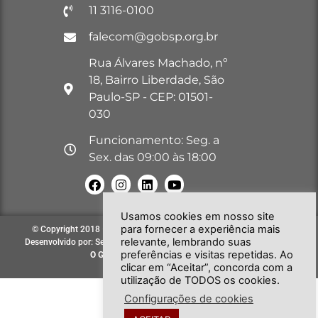
11 3116-0100
falecom@gobsp.org.br
Rua Álvares Machado, nº
18, Bairro Liberdade, São
Paulo-SP - CEP: 01501-
030
Funcionamento: Seg. a
Sex. das 09:00 às 18:00
Usamos cookies em nosso site
para fornecer a experiência mais
© Copyright 2018 – 2026. Todos os direitos reservados à GOB-SP |
relevante, lembrando suas
Desenvolvido por: Secretária de Comunicação e Informática do GOB-SP
preferências e visitas repetidas. Ao
O GOB-SP
EVOLUINDO PARA VOCÊ!
clicar em “Aceitar”, concorda com a
utilização de TODOS os cookies.
Configurações de cookies