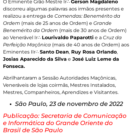
O Eminente Grão Mestre Ir∴
Gerson Magdaleno
discorreu algumas palavras aos irmãos presentes e
realizou a entrega de
Comendas: Benemérito da
Ordem
(mais de 25 anos de Ordem) e
Grande
Benemérito da Ordem
(mais de 30 anos de Ordem)
ao Venerável Ir∴
Lourivaldo Paparotti
e a
Cruz da
Perfeição Maçônica
(mais de 40 anos de Ordem) aos
Eminentes IIr∴
Santo Dean
,
Ruy Rosa Orlando
,
Josias Aparecido da Silva
e
José Luiz Leme da
Fonseca.
Abrilhantaram a Sessão Autoridades Maçônicas,
Veneráveis de lojas coirmãs, Mestres Instalados,
Mestres, Companheiros, Aprendizes e Visitantes.
São Paulo, 23 de novembro de 2022
Publicação: Secretaria de Comunicação
e Informática do Grande Oriente do
Brasil de São Paulo