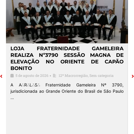
º
LOJA FRATERNIDADE GAMELEIRA
E
REALIZA Nº3790 SESSÃO MAGNA DE
ELEVAÇÃO NO ORIENTE DE CAPÃO
BONITO
5 de agosto de 2026
12ª Macrorregião
,
Sem categoria
•
o
A A∴R∴L∴S∴ Fraternidade Gameleira Nº 3790,
jurisdicionada ao Grande Oriente do Brasil de São Paulo
…