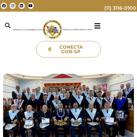
(11) 3116-0100
CONECTA
GOB-SP