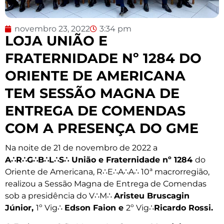
novembro 23, 2022
3:34 pm
LOJA UNIÃO E
FRATERNIDADE Nº 1284 DO
ORIENTE DE AMERICANA
TEM SESSÃO MAGNA DE
ENTREGA DE COMENDAS
COM A PRESENÇA DO GME
Na noite de 21 de novembro de 2022 a
A
∴
R
∴G∴B∴
L
∴
S
∴ União e Fraternidade nº 1284
do
Oriente de Americana, R∴E∴A∴A∴ 10ª macrorregião,
realizou a Sessão Magna de Entrega de Comendas
sob a presidência do V∴M∴
Aristeu Bruscagin
Júnior,
1º Vig∴
Edson Faion e
2º Vig∴
Ricardo Rossi.