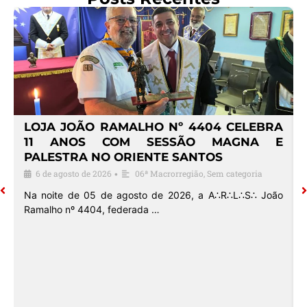
4
LOJA JOÃO RAMALHO Nº 4404 CELEBRA
O
11 ANOS COM SESSÃO MAGNA E
PALESTRA NO ORIENTE SANTOS
6 de agosto de 2026
06ª Macrorregião
,
Sem categoria
•
o
Na noite de 05 de agosto de 2026, a A∴R∴L∴S∴ João
Ramalho nº 4404, federada …