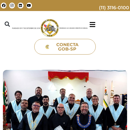
(11) 3116-0100
CONECTA
GOB-SP