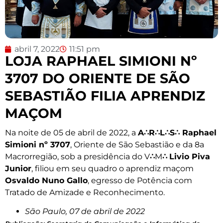
abril 7, 2022
11:51 pm
LOJA RAPHAEL SIMIONI Nº
3707 DO ORIENTE DE SÃO
SEBASTIÃO FILIA APRENDIZ
MAÇOM
Na noite de 05 de abril de 2022, a
A
∴
R
∴
L
∴
S
∴
Raphael
Simioni nº 3707
, Oriente de São Sebastião e da 8a
Macrorregião, sob a presidência do V
∴
M
∴
Livio Piva
Junior
, filiou em seu quadro o aprendiz maçom
Osvaldo Nuno Gallo
, egresso de Potência com
Tratado de Amizade e Reconhecimento.
São Paulo, 07 de abril de 2022