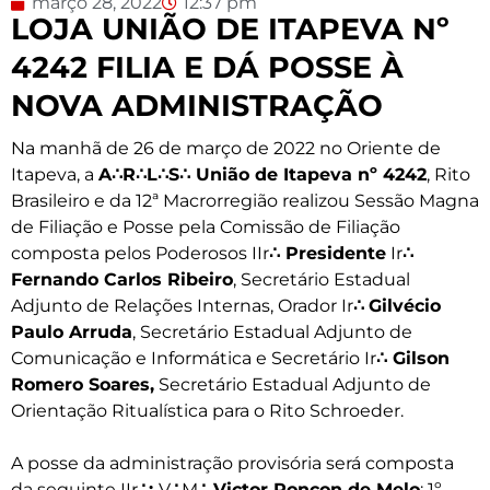
março 28, 2022
12:37 pm
LOJA UNIÃO DE ITAPEVA Nº
4242 FILIA E DÁ POSSE À
NOVA ADMINISTRAÇÃO
Na manhã de 26 de março de 2022 no Oriente de
Itapeva, a
A
∴R
∴L
∴S
∴
União de Itapeva n
º 4242
, Rito
Brasileiro e da 12ª Macrorregião realizou Sessão Magna
de Filiação e Posse pela Comissão de Filiação
composta pelos Poderosos IIr
∴ Presidente
Ir
∴
Fernando Carlos Ribeiro
, Secretário Estadual
Adjunto de Relações Internas, Orador Ir
∴
Gilvécio
Paulo Arruda
, Secretário Estadual Adjunto de
Comunicação e Informática e Secretário Ir
∴
Gilson
Romero Soares
,
Secretário Estadual Adjunto de
Orientação Ritualística para o Rito Schroeder.
A posse da administração provisória será composta
da seguinte IIr
∴:
V
∴
M
∴
Victor Roncon de Melo
; 1º