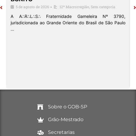
5 de agosto de 2026
12ª Macrorregião
,
Sem categoria
•
o
A A∴R∴L∴S∴ Fraternidade Gameleira Nº 3790,
jurisdicionada ao Grande Oriente do Brasil de São Paulo
…
Sobre o GOB-SP
Grão-Mestrado
Secretarias