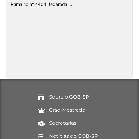
Ramalho nº 4404, federada …
Sobre o GOB-SP
Grão-Mestrado
Secretarias
Notícias do GOB-SP