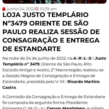
junho 24, 2022
10:29 am
LOJA JUSTO TEMPLÁRIO
Nº3479 ORIENTE DE SÃO
PAULO REALIZA SESSÃO DE
CONSAGRAÇÃO E ENTREGA
DE ESTANDARTE
Na noite de 24 de junho de 2022, na
A
∴
R
∴
L
∴
S
∴
Justo
Templário nº 3479
, Oriente de São Paulo, Rito
Escocês Antigo e Aceito, 2ª Macrorregião, realizou-se
a
Sessão Magna de Consagração e Entrega de
Estandarte
, presidida pelo V∴M∴
Ricardo Martins
Castro
.
A Comissão da Consagração e Entrega de Estandarte
foi composta da seguinte forma: Presidente
Eminente G∴M∴E∴ Ir∴
Gerson Magdaleno
, auxiliado