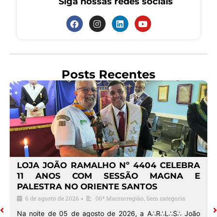
Siga nossas redes sociais
Posts Recentes
4
LOJA JOÃO RAMALHO Nº 4404 CELEBRA
O
11 ANOS COM SESSÃO MAGNA E
PALESTRA NO ORIENTE SANTOS
6 de agosto de 2026
06ª Macrorregião
,
Sem categoria
•
o
Na noite de 05 de agosto de 2026, a A∴R∴L∴S∴ João