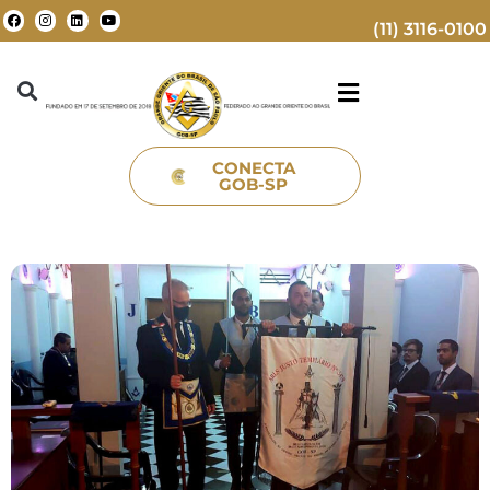
(11) 3116-0100
CONECTA
GOB-SP