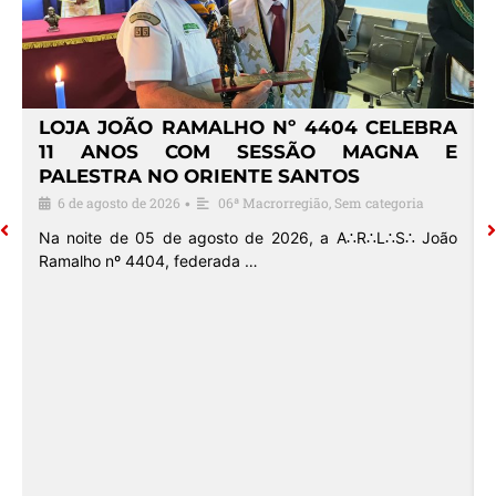
4
LOJA JOÃO RAMALHO Nº 4404 CELEBRA
O
11 ANOS COM SESSÃO MAGNA E
PALESTRA NO ORIENTE SANTOS
6 de agosto de 2026
06ª Macrorregião
,
Sem categoria
•
o
Na noite de 05 de agosto de 2026, a A∴R∴L∴S∴ João
Ramalho nº 4404, federada …