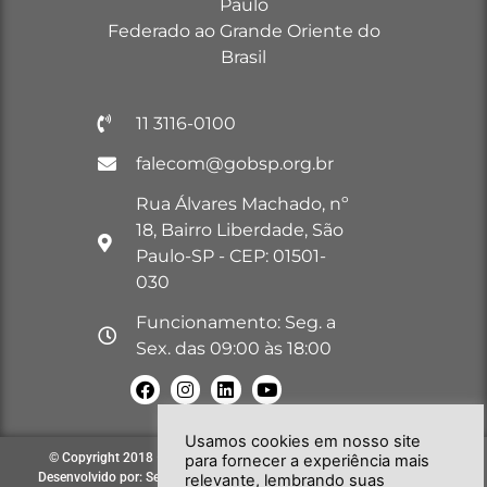
Paulo
Federado ao Grande Oriente do
Brasil
11 3116-0100
falecom@gobsp.org.br
Rua Álvares Machado, nº
18, Bairro Liberdade, São
Paulo-SP - CEP: 01501-
030
Funcionamento: Seg. a
Sex. das 09:00 às 18:00
Usamos cookies em nosso site
© Copyright 2018 – 2026. Todos os direitos reservados à GOB-SP |
para fornecer a experiência mais
Desenvolvido por: Secretária de Comunicação e Informática do GOB-SP
relevante, lembrando suas